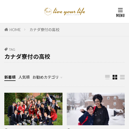
HOME
カナダ寮付の高校
TAG
カナダ寮付の高校
新着順
人気順
お勧めカテゴリ
カナダ中学・高校留学
カナダ親子留学・教育移住
体験談（カナダ高校留学・親子移住）
カナダ留学カウンセリング内容実例集