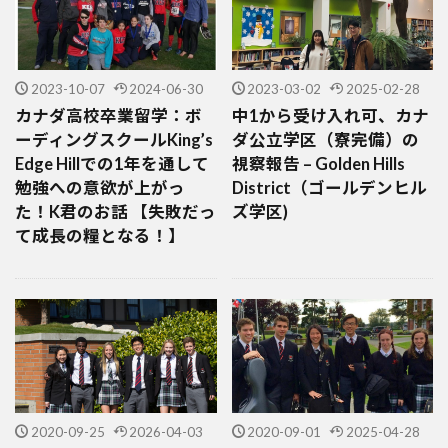
2023-10-07
2024-06-30
2023-03-02
2025-02-28
カナダ高校卒業留学：ボ
中1から受け入れ可、カナ
ーディングスクールKing’s
ダ公立学区（寮完備）の
Edge Hillでの1年を通して
視察報告 – Golden Hills
勉強への意欲が上がっ
District（ゴールデンヒル
た！K君のお話 【失敗だっ
ズ学区)
て成長の糧となる！】
2020-09-25
2026-04-03
2020-09-01
2025-04-28