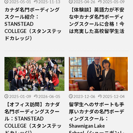
2025-05-01
2025-11-13
2025-04-26
2025-05-09
カナダ名門ボーディング
【体験談】英語力が不安
スクール紹介：
な中カナダ名門ボーディ
STANSTEAD
ングスクールに合格！今
COLLEGE（スタンステッ
は充実した高校留学生活
ドカレッジ）
2025-01-09
2026-06-05
2023-12-06
2025-12-04
【オフィス訪問】カナダ
留学生へのサポートも手
名門ボーディングスクー
厚いカナダの名門ボーデ
ル：STANSTEAD
ィングスクール：
COLLEGE（スタンステッ
Shawnigan Lake
ドカレッジ）
School（ショーニガンレ