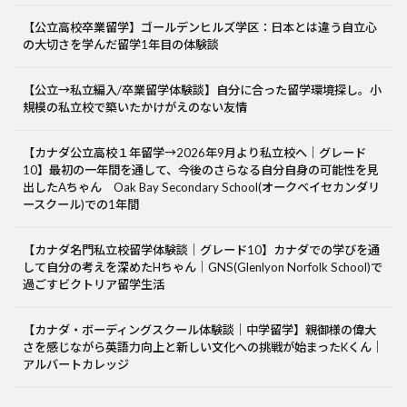
【公立高校卒業留学】ゴールデンヒルズ学区：日本とは違う自立心
の大切さを学んだ留学1年目の体験談
【公立→私立編入/卒業留学体験談】自分に合った留学環境探し。小
規模の私立校で築いたかけがえのない友情
【カナダ公立高校１年留学→2026年9月より私立校へ｜グレード
10】最初の一年間を通して、今後のさらなる自分自身の可能性を見
出したAちゃん Oak Bay Secondary School(オークベイセカンダリ
ースクール)での1年間
【カナダ名門私立校留学体験談｜グレード10】カナダでの学びを通
して自分の考えを深めたHちゃん｜GNS(Glenlyon Norfolk School)で
過ごすビクトリア留学生活
【カナダ・ボーディングスクール体験談｜中学留学】親御様の偉大
さを感じながら英語力向上と新しい文化への挑戦が始まったKくん｜
アルバートカレッジ