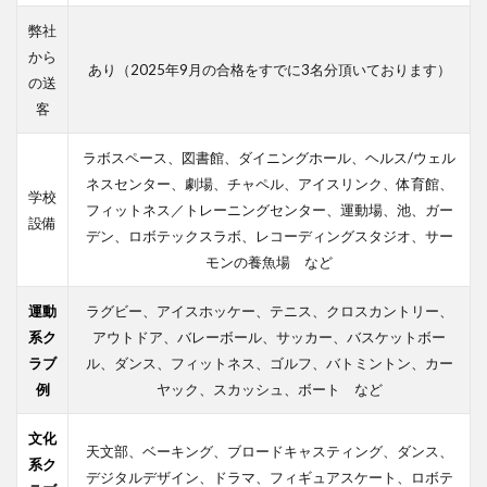
弊社
から
あり（2025年9月の合格をすでに3名分頂いております）
の送
客
ラボスペース、図書館、ダイニングホール、ヘルス/ウェル
ネスセンター、劇場、チャペル、アイスリンク、体育館、
学校
フィットネス／トレーニングセンター、運動場、池、ガー
設備
デン、ロボテックスラボ、レコーディングスタジオ、サー
モンの養魚場 など
運動
ラグビー、アイスホッケー、テニス、クロスカントリー、
系ク
アウトドア、バレーボール、サッカー、バスケットボー
ラブ
ル、ダンス、フィットネス、ゴルフ、バトミントン、カー
例
ヤック、スカッシュ、ボート など
文化
天文部、ベーキング、ブロードキャスティング、ダンス、
系ク
デジタルデザイン、ドラマ、フィギュアスケート、ロボテ