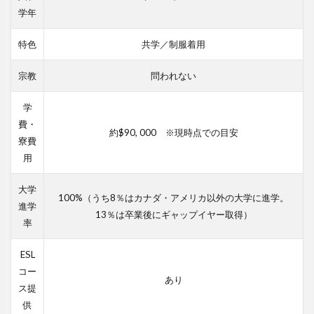
学年
特色
共学／制服着用
宗教
問われない
学
費・
約$90, 000 ※現時点での目安
寮費
用
大学
100%（うち8％はカナダ・アメリカ以外の大学に進学。
進学
13％は卒業後にギャップイヤー取得）
率
ESL
コー
あり
ス提
供