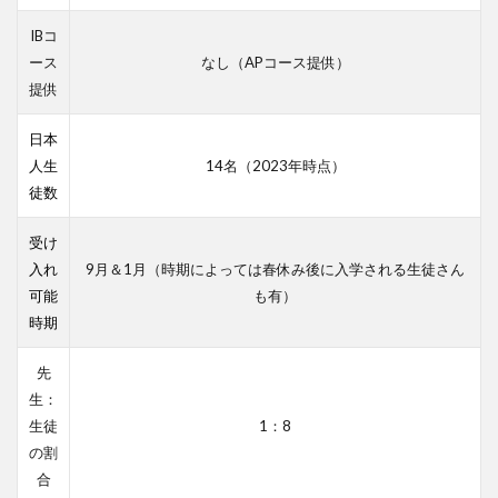
IBコ
ース
なし（APコース提供）
提供
日本
人生
14名（2023年時点）
徒数
受け
入れ
9月＆1月（時期によっては春休み後に入学される生徒さん
可能
も有）
時期
先
生：
生徒
1：8
の割
合