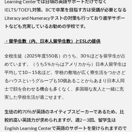
Learning Centerでは日頃の英語サポートだけでなく
IELTS/TOEFL対策、BCで卒業を目指す方は受講が必要となる
Literacy and Numeracyテストの対策も行っており進学サポー
トなども充実しているお勧めの学校です。
・留学生数（内、日本人留学生数）とESLの提供
全校生徒（2025年度550名）のうち、30％ほどを留学生が占
めています。（うち5％からはアメリカから）日本人留学生は
平均して10～15名ほど。学校の敷地が広く寮生活をつかさど
るハウスというグループも10個あることからあまり日本人同
士で顔を合わせる機会も多くなく、多国籍な友人と一緒に充
実した学校生活が過ごせます。
生徒の約70％が英語のネイティブスピーカーであるため、比
較的高い英語力が求められますが、週2－3回、留学生は
English Learning Centerで英語のサポートを受けられますので