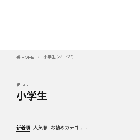
小学生 (ページ3)
HOME
TAG
小学生
新着順
人気順
お勧めカテゴリ
カナダ中学・高校留学
カナダ親子留学・教育移住
体験談（カナダ高校留学・親子移住）
カナダ留学カウンセリング内容実例集