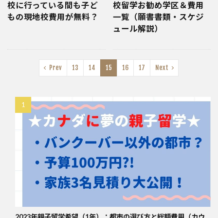
校に行っている間も子ど
校留学お勧め学区＆費用
もの現地校費用が無料？
一覧（願書書類・スケジ
ュール解説）
Prev
13
14
15
16
17
Next
2023年親子留学希望（1年）：都市の選び方と総額費用（カウ