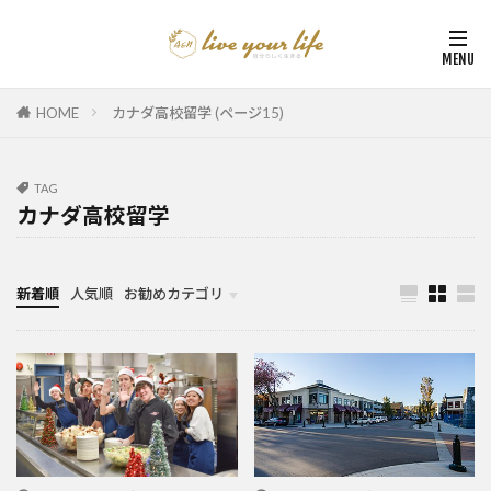
HOME
カナダ高校留学 (ページ15)
TAG
カナダ高校留学
新着順
人気順
お勧めカテゴリ
カナダ中学・高校留学
カナダ親子留学・教育移住
体験談（カナダ高校留学・親子移住）
カナダ留学カウンセリング内容実例集