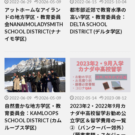
2022-06-29
2026-05-09
2022-06-15
2025-10-04
アットホームなアイラン
都市部近郊で教育水準の
ドの地方学区・教育委員
高い学区・教育委員会：
会NANAIMOLADYSMITH
DELTA SCHOOL
SCHOOL DISTRICT(ナナ
DISTRICT (デルタ学区)
イモ学区)
2022-06-09
2026-05-09
2022-05-14
2023-08-12
自然豊かな地方学区・教
2023年2・2022年9月カ
育委員会：KAMLOOPS
ナダ中高校留学お勧め公
SCHOOL DISTRICT (カム
立学区＆留学費用の一覧
ループス学区)
②（バンクーバー郊外）
（願書書類・スケジュー