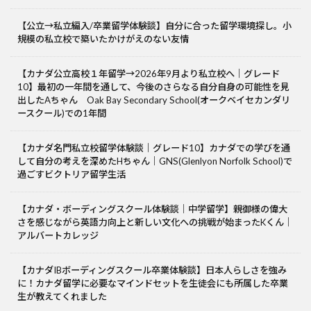
【公立→私立編入/卒業留学体験談】自分に合った留学環境探し。小
規模の私立校で築いたかけがえのない友情
【カナダ公立高校１年留学→2026年9月より私立校へ｜グレード
10】最初の一年間を通して、今後のさらなる自分自身の可能性を見
出したAちゃん Oak Bay Secondary School(オークベイセカンダリ
ースクール)での1年間
【カナダ名門私立校留学体験談｜グレード10】カナダでの学びを通
して自分の考えを深めたHちゃん｜GNS(Glenlyon Norfolk School)で
過ごすビクトリア留学生活
【カナダ・ボーディングスクール体験談｜中学留学】親御様の偉大
さを感じながら英語力向上と新しい文化への挑戦が始まったKくん｜
アルバートカレッジ
【カナダIBボーディングスクール卒業体験談】日本人らしさを強み
に！カナダ留学に必要なマインドセットを生徒会にも所属した卒業
生が教えてくれました