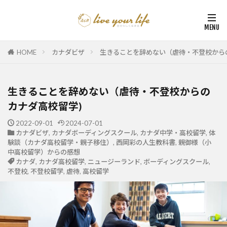
HOME
カナダビザ
生きることを辞めない（虐待・不登校から
生きることを辞めない（虐待・不登校からの
カナダ高校留学)
2022-09-01
2024-07-01
カナダビザ
,
カナダボーディングスクール
,
カナダ中学・高校留学
,
体
験談（カナダ高校留学・親子移住）
,
西岡彩の人生教科書
,
親御様（小
中高校留学）からの感想
カナダ
,
カナダ高校留学
,
ニュージーランド
,
ボーディングスクール
,
不登校
,
不登校留学
,
虐待
,
高校留学