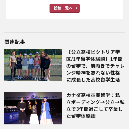
投稿一覧へ
関連記事
【公立高校ビクトリア学
区/1年留学体験談】1年間
の留学で、前向きでチャレ
ンジ精神を忘れない性格
に成長した高校留学生活
カナダ高校卒業留学：私
立ボーディング→公立→私
立で3年間過ごして卒業し
た留学体験談