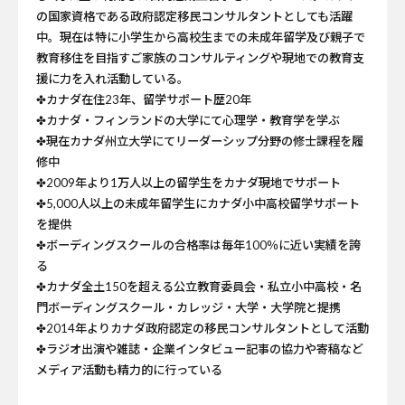
の国家資格である政府認定移民コンサルタントとしても活躍
中。現在は特に小学生から高校生までの未成年留学及び親子で
教育移住を目指すご家族のコンサルティングや現地での教育支
援に力を入れ活動している。
✤カナダ在住23年、留学サポート歴20年
✤カナダ・フィンランドの大学にて心理学・教育学を学ぶ
✤現在カナダ州立大学にてリーダーシップ分野の修士課程を履
修中
✤2009年より1万人以上の留学生をカナダ現地でサポート
✤5,000人以上の未成年留学生にカナダ小中高校留学サポート
を提供
✤ボーディングスクールの合格率は毎年100％に近い実績を誇
る
✤カナダ全土150を超える公立教育委員会・私立小中高校・名
門ボーディングスクール・カレッジ・大学・大学院と提携
✤2014年よりカナダ政府認定の移民コンサルタントとして活動
✤ラジオ出演や雑誌・企業インタビュー記事の協力や寄稿など
メディア活動も精力的に行っている