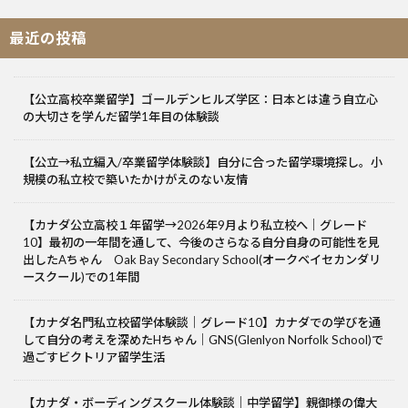
最近の投稿
【公立高校卒業留学】ゴールデンヒルズ学区：日本とは違う自立心
の大切さを学んだ留学1年目の体験談
【公立→私立編入/卒業留学体験談】自分に合った留学環境探し。小
規模の私立校で築いたかけがえのない友情
【カナダ公立高校１年留学→2026年9月より私立校へ｜グレード
10】最初の一年間を通して、今後のさらなる自分自身の可能性を見
出したAちゃん Oak Bay Secondary School(オークベイセカンダリ
ースクール)での1年間
【カナダ名門私立校留学体験談｜グレード10】カナダでの学びを通
して自分の考えを深めたHちゃん｜GNS(Glenlyon Norfolk School)で
過ごすビクトリア留学生活
【カナダ・ボーディングスクール体験談｜中学留学】親御様の偉大