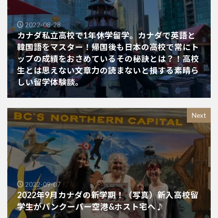
2022-08-28
カナダ私立高校で1年休学留学。カナダで英語と
韓国語をマスター！帰国後も日本の高校で常にト
ップの成績をおさめているその秘訣とは？！高校
生とは思えない文章力の読まないと損する素晴ら
しい留学体験談。
Next
2022-09-07
2022年9月カナダの新学期！（写真）新入高校留
学生がバンクーバー空港&ホスト宅へ♪