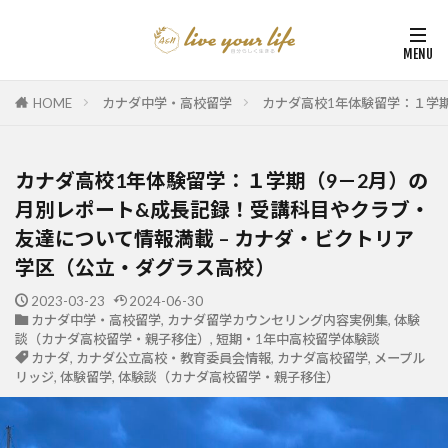
HOME
カナダ中学・高校留学
カナダ高校1年体験留学：１学
カナダ高校1年体験留学：１学期（9－2月）の
月別レポート&成長記録！受講科目やクラブ・
友達について情報満載 – カナダ・ビクトリア
学区（公立・ダグラス高校）
2023-03-23
2024-06-30
カナダ中学・高校留学
,
カナダ留学カウンセリング内容実例集
,
体験
談（カナダ高校留学・親子移住）
,
短期・1年中高校留学体験談
カナダ
,
カナダ公立高校・教育委員会情報
,
カナダ高校留学
,
メープル
リッジ
,
体験留学
,
体験談（カナダ高校留学・親子移住）