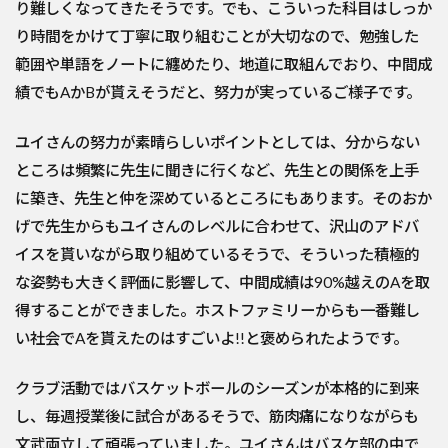
り難しくなってきたそうです。でも、こういった科目はしっか
り時間をかけて丁寧に取り組むことが大切なので、勉強した
範囲や単語をノートに纏めたり、地道に取組んでおり、中間成
績でもAかBが貰えそうだと、努力が実っているご様子です。
ユイさんの努力が素晴らしいポイントとしては、分からない
ところは頻繁に先生に聞きに行くなど、先生との関係を上手
に築き、先生と仲を深めているところにもあります。そのおか
げで先生からもユイさんのレベルに合わせて、沢山のアドバ
イスを貰いながら取り組めているそうで、そういった積極的
な姿勢も大きく評価に影響して、中間成績は90%越えのAを取
得することができました。ホストファミリーからも一番難し
い社会でAを貰えたのはすごいよ!!と褒められたようです。
クラブ活動ではバスケットボールのシーズンが本格的に到来
し、毎週授業後に試合があるそうで、筋肉痛になりながらも
文武両立して頑張っていました。ユイさんはバスケ部の中で