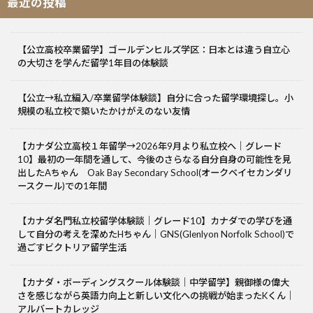
最近の投稿
【公立高校卒業留学】ゴールデンヒルズ学区：日本とは違う自立心
の大切さを学んだ留学1年目の体験談
【公立→私立編入/卒業留学体験談】自分に合った留学環境探し。小
規模の私立校で築いたかけがえのない友情
【カナダ公立高校１年留学→2026年9月より私立校へ｜グレード
10】最初の一年間を通して、今後のさらなる自分自身の可能性を見
出したAちゃん Oak Bay Secondary School(オークベイセカンダリ
ースクール)での1年間
【カナダ名門私立校留学体験談｜グレード10】カナダでの学びを通
して自分の考えを深めたHちゃん｜GNS(Glenlyon Norfolk School)で
過ごすビクトリア留学生活
【カナダ・ボーディングスクール体験談｜中学留学】親御様の偉大
さを感じながら英語力向上と新しい文化への挑戦が始まったKくん｜
アルバートカレッジ