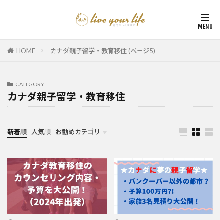
HOME
カナダ親子留学・教育移住 (ページ5)
CATEGORY
カナダ親子留学・教育移住
新着順
人気順
お勧めカテゴリ
カナダ中学・高校留学
カナダ親子留学・教育移住
体験談（カナダ高校留学・親子移住）
カナダ留学カウンセリング内容実例集