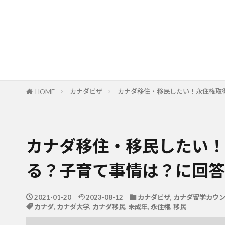
カナダビザ
カナダ移住・移民したい！永住権取
HOME
カナダ移住・移民したい！
る？子育て事情は？に回答
2021-01-20
2023-08-12
カナダビザ
,
カナダ留学カウ
カナダ
,
カナダ大学
,
カナダ移民
,
未成年
,
永住権
,
移民