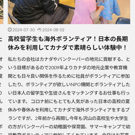
2024-07-30
2024-08-02
た
高校留学生も海外ボランティア！日本の長期
休みを利用してカナダで素晴らしい体験中！
オ
私たちの会社はカナダやバンクーバーの地元に貢献する、と
や
いう目標があるので2009年よりカナダの地元企業や教育機
夏
関とも日々良い関係を作るために社員がボランティアに参加
校
したり、ボランティアが欲しいNPO機関とボランティアした
り
い日本人の留学生や生徒さんをマッチングするお仕事も行っ
ん
ています。 コロナ前にもとても人気があった日本の高校の夏
を
休みや春休みを利用してカナダで海外ボランティアをするプ
、
ランですが、2年前から再開し今年も沢山の高校生や大学生
ポ
の方がバンクーバーの幼稚園や保育園、サマーキャンプで幼