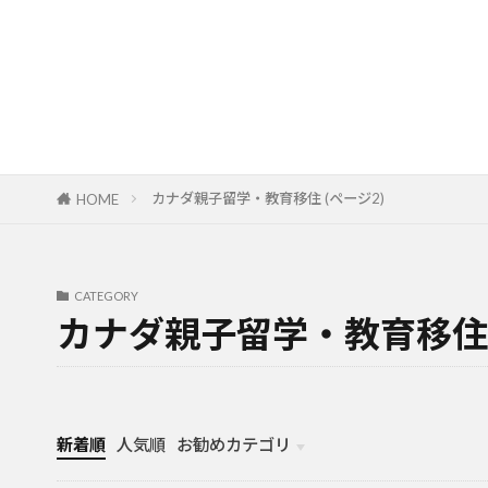
カナダ親子留学・教育移住 (ページ2)
HOME
CATEGORY
カナダ親子留学・教育移住
新着順
人気順
お勧めカテゴリ
カナダ中学・高校留学
カナダ親子留学・教育移住
体験談（カナダ高校留学・親子移住）
カナダ留学カウンセリング内容実例集