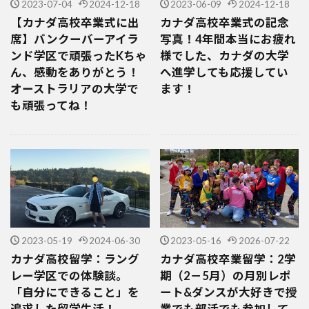
2023-07-04
2024-12-18
2023-06-09
2024-12-18
【カナダ高校卒業式に出
カナダ高校卒業式の記念
席】バンクーバーアイラ
写真！4年間本当にお疲れ
ンド学区で頑張ったKちゃ
様でした、カナダの大学
ん、感動をありがとう！
へ進学しても応援してい
オーストラリアの大学で
ます！
も頑張ってね！
2023-05-19
2024-06-30
2023-05-16
2026-07-22
カナダ高校留学：ラング
カナダ高校卒業留学：2学
レー学区での体験談。
期（2－5月）の月別レポ
「自分にできること」を
ート&ダンスが大好きで授
追求した留学生活！
業でも部活でも参加して