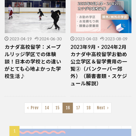
2023-04-19
2024-06-30
2023-04-03
2023-08-09
カナダ高校留学：メープ
2023年9月・2024年2月
ルリッジ学区での体験
カナダ中高校留学お勧め
談！日本の学校との違い
公立学区＆留学費用の一
がとても心地よかった学
覧②（バンクーバー郊
校生活♪
外）（願書書類・スケジ
ュール解説）
Prev
14
15
16
17
18
Next