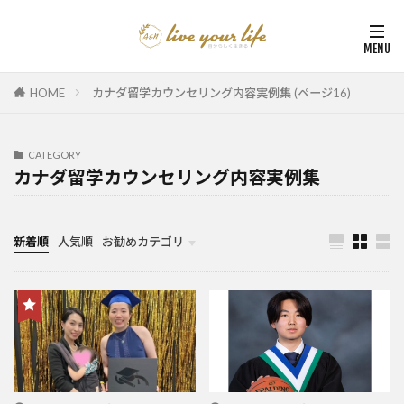
HOME
カナダ留学カウンセリング内容実例集 (ページ16)
CATEGORY
カナダ留学カウンセリング内容実例集
新着順
人気順
お勧めカテゴリ
カナダ中学・高校留学
カナダ親子留学・教育移住
体験談（カナダ高校留学・親子移住）
カナダ留学カウンセリング内容実例集