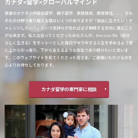
カナダ×留学×グローバルマインド
単身のカナダ小中高校留学、親子留学、家族移民、教育移住、、、それ
ぞれの分野で乗り越える壁はいくつかありますが「自由に生きたい！チ
ャレンジしたい！」という気持ちがあれば必ず納得する方向に進むこと
が出来ます。私と出会ってくださったみなさんが、live your life（自分
らしく生きる）をモットーとした毎日ウキウキする人生を歩めるよう常
に上から引っ張り、下から支えるような存在であり続けたいと思いま
す。このウェブサイトを見てくださった皆さま、ご連絡いただけるのを
心よりお待ちしております。
カナダ留学の専門家に相談