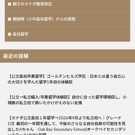
親子のカナダ教育移住
親御様（小中高校留学）からの感想
高校留学
最近の投稿
【公立高校卒業留学】ゴールデンヒルズ学区：日本とは違う自立心
の大切さを学んだ留学1年目の体験談
【公立→私立編入/卒業留学体験談】自分に合った留学環境探し。小
規模の私立校で築いたかけがえのない友情
【カナダ公立高校１年留学→2026年9月より私立校へ｜グレード
10】最初の一年間を通して、今後のさらなる自分自身の可能性を見
出したAちゃん Oak Bay Secondary School(オークベイセカンダリ