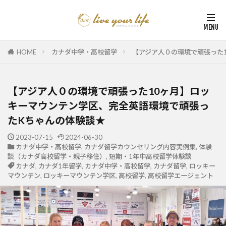
HOME
カナダ中学・高校留学
【アジア人０の環境で頑張った
【アジア人０の環境で頑張った10ヶ月】ロッ
キーマウンテン学区、完全英語環境で頑張っ
たKちゃんの体験談★
2023-07-15
2024-06-30
カナダ中学・高校留学
,
カナダ留学カウンセリング内容実例集
,
体験
談（カナダ高校留学・親子移住）
,
短期・1年中高校留学体験談
カナダ
,
カナダ1年留学
,
カナダ中学・高校留学
,
カナダ留学
,
ロッキー
マウンテン
,
ロッキーマウンテン学区
,
高校留学
,
高校留学エージェント