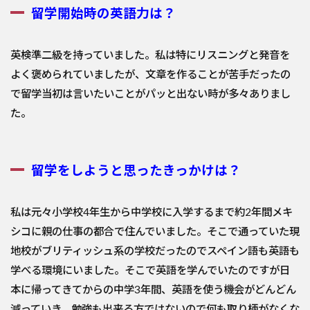
留学開始時の英語力は？
英検準二級を持っていました。私は特にリスニングと発音を
よく褒
められていましたが、文章を作ることが苦手だったの
で留学当初は
言いたいことがパッと出ない時が多々ありまし
た。
留学をしようと思ったきっかけは？
私は元々小学校4年生から中学校に入学するまで約2年間メキ
シコ
に親の仕事の都合で住んでいました。そこで通っていた現
地校がブ
リティッシュ系の学校だったのでスペイン語も英語も
学べる環境に
いました。そこで英語を学んでいたのですが日
本に帰ってきてから
の中学3年間、英語を使う機会がどんどん
減っていき、勉強も出来る
方ではないので何も取り柄がなくな