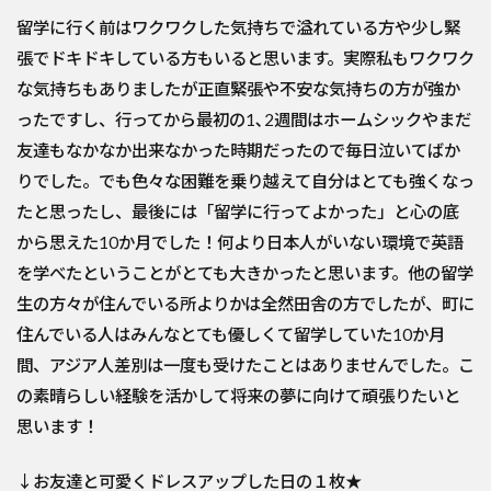
留学に行く前はワクワクした気持ちで溢れている方や少し緊
張でド
キドキしている方もいると思います。実際私もワクワク
な気持ちも
ありましたが正直緊張や不安な気持ちの方が強か
ったですし、
行ってから最初の1､2週間はホームシックやまだ
友達もなかなか
出来なかった時期だったので毎日泣いてばか
りでした。でも色々な
困難を乗り越えて自分はとても強くなっ
たと思ったし、最後には「
留学に行ってよかった」と心の底
から思えた10か月でした！何よ
り日本人がいない環境で英語
を学べたということがとても大きかっ
たと思います。他の留学
生の方々が住んでいる所よりかは全然田舎
の方でしたが、町に
住んでいる人はみんなとても優しくて留学してい
た10か月
間、アジア人差別は一度も受けたことはありませんでし
た。こ
の素晴らしい経験を活かして将来の夢に向けて頑張りたいと
思います！
↓お友達と可愛くドレスアップした日の１枚★