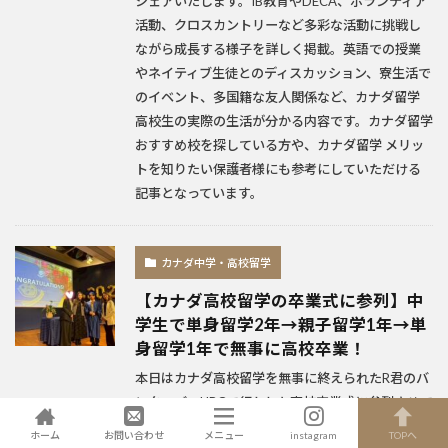
シェアいたします。IB教育やDECA、ボランティア
活動、クロスカントリーなど多彩な活動に挑戦し
ながら成長する様子を詳しく掲載。英語での授業
やネイティブ生徒とのディスカッション、寮生活で
のイベント、多国籍な友人関係など、カナダ留学
高校生の実際の生活が分かる内容です。カナダ留学
おすすめ校を探している方や、カナダ留学 メリッ
トを知りたい保護者様にも参考にしていただける
記事となっています。
カナダ中学・高校留学
【カナダ高校留学の卒業式に参列】中
学生で単身留学2年→親子留学1年→単
身留学1年で無事に高校卒業！
本日はカナダ高校留学を無事に終えられたR君のバ
ンクーバーUBCで行われた高校卒業式に参列させて
頂いた日についてのご報告です。卒業式のお写真や
ホーム
お問い合わせ
メニュー
instagram
TOPへ