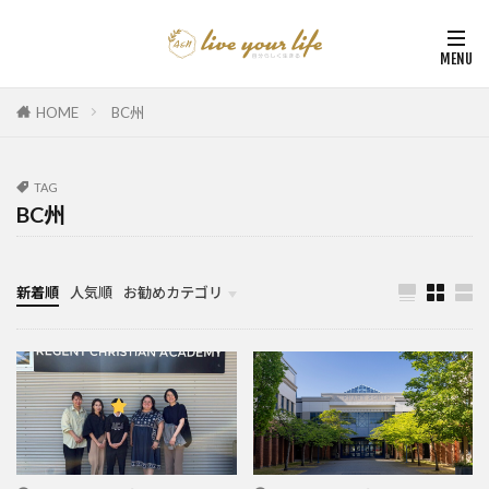
HOME
BC州
TAG
BC州
新着順
人気順
お勧めカテゴリ
カナダ中学・高校留学
カナダ親子留学・教育移住
体験談（カナダ高校留学・親子移住）
カナダ留学カウンセリング内容実例集