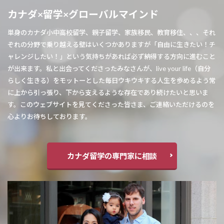
カナダ×留学×グローバルマインド
単身のカナダ小中高校留学、親子留学、家族移民、教育移住、、、それ
ぞれの分野で乗り越える壁はいくつかありますが「自由に生きたい！チ
ャレンジしたい！」という気持ちがあれば必ず納得する方向に進むこと
が出来ます。私と出会ってくださったみなさんが、live your life（自分
らしく生きる）をモットーとした毎日ウキウキする人生を歩めるよう常
に上から引っ張り、下から支えるような存在であり続けたいと思いま
す。このウェブサイトを見てくださった皆さま、ご連絡いただけるのを
心よりお待ちしております。
カナダ留学の専門家に相談