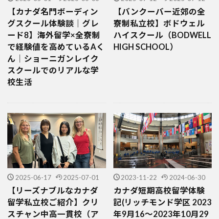
【カナダ名門ボーディン
【バンクーバー近郊の全
グスクール体験談｜グレ
寮制私立校】ボドウェル
ード8】海外留学×全寮制
ハイスクール（BODWELL
で経験値を高めているAく
HIGH SCHOOL）
ん｜ショーニガンレイク
スクールでのリアルな学
校生活
2025-06-17
2025-07-01
2023-11-22
2024-06-30
【リーズナブルなカナダ
カナダ短期高校留学体験
留学私立校ご紹介】クリ
記(リッチモンド学区 2023
スチャン中高一貫校（ア
年9月16～2023年10月29