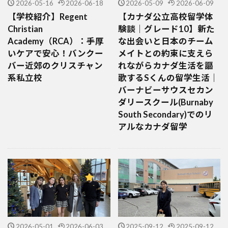
2026-05-16
2026-06-18
2026-05-09
2026-06-09
【学校紹介】Regent
【カナダ公立高校留学体
Christian
験談｜グレード10】新た
Academy（RCA）：手厚
な出会いと日本のチーム
いケアで安心！バンクー
メイトとの約束に支えら
バー近郊のクリスチャン
れながらカナダ生活を謳
系私立校
歌するSくんの留学生活｜
バーナビーサウスセカン
ダリースクール(Burnaby
South Secondary)でのリ
アルなカナダ留学
2026-05-01
2026-06-03
2025-09-12
2025-09-12