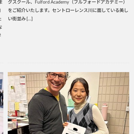
ま
グスクール、Fulford Academy（フルフォードアカデミー）
自
をご紹介いたします。セントローレンス川に面している美し
た
い街並み […]
な
学