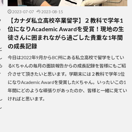
2023-07-07
2023-08-15
ッ
【カナダ私立高校卒業留学】２教科で学年1
っ
位になりAcademic Awardを受賞！現地の生
徒さんに囲まれながら過ごした貴重な1年間
の成長記録
と
し
今日は2022年9月からBC州にある私立高校で留学をしてい
も
るKちゃんの毎月の面談報告からの成長記録を皆様にもご紹
分
介させて頂きたいと思います。学期末には２教科で学年1位
、
になりAcademic Awardを受賞したKちゃん。いったいこの1
年間にどのような頑張りがあったのか、皆様と一緒に見てい
し
ければと思います。
し