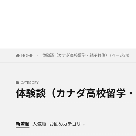
体験談（カナダ高校留学・親子移住） (ページ24)
HOME
CATEGORY
体験談（カナダ高校留学・
新着順
人気順
お勧めカテゴリ
カナダ中学・高校留学
カナダ親子留学・教育移住
体験談（カナダ高校留学・親子移住）
カナダ留学カウンセリング内容実例集