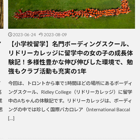
2023-06-24
2023-08-09
ア
【小学校留学】名門ボーディングスクール、
リドリーカレッジに留学中の女の子の成長体
っ
験記！多様性豊かな伸び伸びした環境で、勉
強もクラブ活動も充実の1年
て
今回は、トロントから車で1時間ほどの場所にあるボーディ
高
ングスクール、Ridley College（リドリーカレッジ）に留学
業
中のAちゃんの体験記です。リドリーカレッジは、ボーディ
思
ングの中では珍しく国際バカロレア（International Baccal
[…]