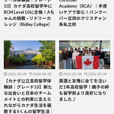
10】カナダ高校留学中に
Academy（RCA）：手厚
RCM Level 10に合格！Aち
いケアで安心！バンクー
ゃんの挑戦 – リドリーカ
バー近郊のクリスチャン
レッジ（Ridley College）
系私立校
2026-05-09
2026-06-09
2026-05-08
2026-05-09
【カナダ公立高校留学体
英語と友情に全てを注い
験談｜グレード10】新た
だ1年高校留学！親子の絆
な出会いと日本のチーム
も留学前より良好になり
メイトとの約束に支えら
ました♪
れながらカナダ生活を謳
歌するSくんの留学生活｜