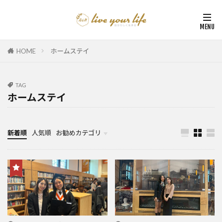
HOME
ホームステイ
TAG
ホームステイ
新着順
人気順
お勧めカテゴリ
カナダ中学・高校留学
カナダ親子留学・教育移住
体験談（カナダ高校留学・親子移住）
カナダ留学カウンセリング内容実例集