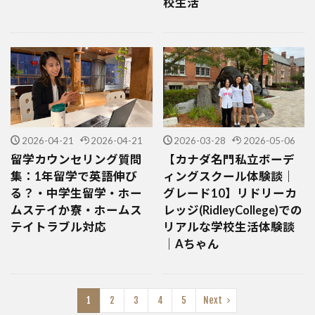
校生活
2026-04-21
2026-04-21
2026-03-28
2026-05-06
留学カウンセリング質問
【カナダ名門私立ボーデ
集：1年留学で英語伸び
ィングスクール体験談｜
る？・中学生留学・ホー
グレード10】リドリーカ
ムステイか寮・ホームス
レッジ(RidleyCollege)での
テイトラブル対応
リアルな学校生活体験談
｜Aちゃん
1
2
3
4
5
Next