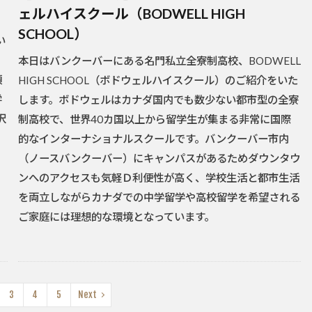
ェルハイスクール（BODWELL HIGH
SCHOOL）
い
本日はバンクーバーにある名門私立全寮制高校、BODWELL
頂
HIGH SCHOOL（ボドウェルハイスクール）のご紹介をいた
学
します。ボドウェルはカナダ国内でも数少ない都市型の全寮
沢
制高校で、世界40カ国以上から留学生が集まる非常に国際
的なインターナショナルスクールです。バンクーバー市内
（ノースバンクーバー）にキャンパスがあるためダウンタウ
ンへのアクセスも気軽Ｄ利便性が高く、学校生活と都市生活
を両立しながらカナダでの中学留学や高校留学を希望される
ご家庭には理想的な環境となっています。
3
4
5
Next