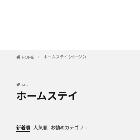
ホームステイ (ページ2)
HOME
TAG
ホームステイ
新着順
人気順
お勧めカテゴリ
カナダ中学・高校留学
カナダ親子留学・教育移住
体験談（カナダ高校留学・親子移住）
カナダ留学カウンセリング内容実例集