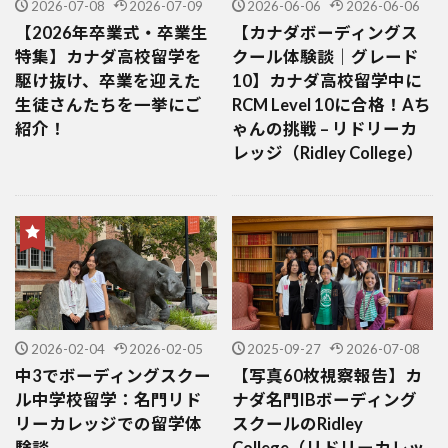
2026-07-08
2026-07-09
2026-06-06
2026-06-06
【2026年卒業式・卒業生
【カナダボーディングス
特集】カナダ高校留学を
クール体験談｜グレード
駆け抜け、卒業を迎えた
10】カナダ高校留学中に
生徒さんたちを一挙にご
RCM Level 10に合格！Aち
紹介！
ゃんの挑戦 – リドリーカ
レッジ（Ridley College）
2026-02-04
2026-02-05
2025-09-27
2026-07-08
中3でボーディングスクー
【写真60枚視察報告】カ
ル中学校留学：名門リド
ナダ名門IBボーディング
リーカレッジでの留学体
スクールのRidley
験談
College（リドリーカレッ