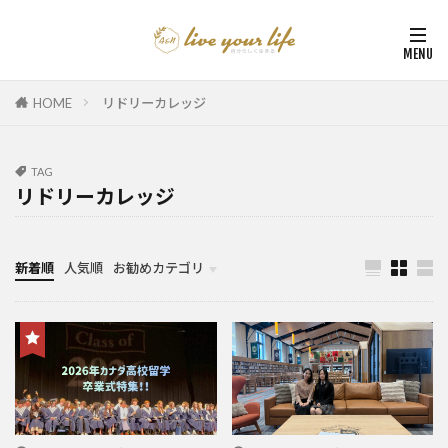
HOME
リドリーカレッジ
TAG
リドリーカレッジ
新着順
人気順
お勧めカテゴリ
カナダ中学・高校留学
カナダ親子留学・教育移住
体験談（カナダ高校留学・親子移住）
カナダ留学カウンセリング内容実例集