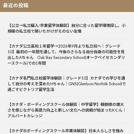
最近の投稿
【公立→私立編入/卒業留学体験談】自分に合った留学環境探し。小
規模の私立校で築いたかけがえのない友情
【カナダ公立高校１年留学→2026年9月より私立校へ｜グレード
10】最初の一年間を通して、今後のさらなる自分自身の可能性を見
出したAちゃん Oak Bay Secondary School(オークベイセカンダリ
ースクール)での1年間
【カナダ名門私立校留学体験談｜グレード10】カナダでの学びを通
して自分の考えを深めたHちゃん｜GNS(Glenlyon Norfolk School)で
過ごすビクトリア留学生活
【カナダ・ボーディングスクール体験談｜中学留学】親御様の偉大
さを感じながら英語力向上と新しい文化への挑戦が始まったKくん｜
アルバートカレッジ
【カナダIBボーディングスクール卒業体験談】日本人らしさを強み