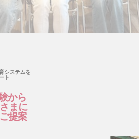
育システムを
ート
経験から
子さまに
ご提案