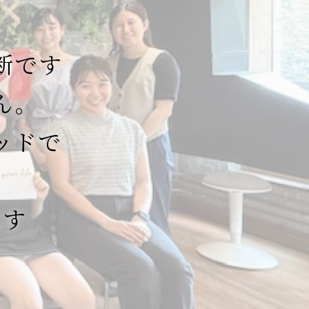
断です
ん。
ッドで
、
ます