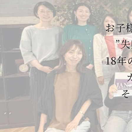
お子
”
18
そ