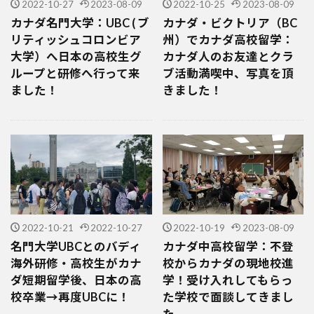
2022-10-27
2023-08-09
2022-10-25
2023-08-09
カナダ名門大学：UBC ( ブ
カナダ・ビクトリア（BC
リティッシュコロンビア
州）でカナダ高校留学：
大学）へ日本の高校生グ
カナダ人のお友達とクラ
ループと研修へ行って来
ブ活動満喫中、写真を頂
ました！
きました！
2022-10-21
2022-10-27
2022-10-19
2023-08-09
名門大学UBCとのバディ
カナダ中高校留学：不登
海外研修・高校生がカナ
校からカナダの現地校進
ダ短期留学後、日本の高
学！受け入れしてもらっ
校卒業→再度UBCに！
た学校で面談してきまし
た