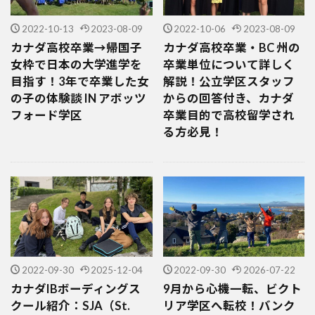
2022-10-13
2023-08-09
2022-10-06
2023-08-09
カナダ高校卒業→帰国子
カナダ高校卒業・BC 州の
女枠で日本の大学進学を
卒業単位について詳しく
目指す！3年で卒業した女
解説！公立学区スタッフ
の子の体験談 IN アボッツ
からの回答付き、カナダ
フォード学区
卒業目的で高校留学され
る方必見！
2022-09-30
2025-12-04
2022-09-30
2026-07-22
カナダIBボーディングス
9月から心機一転、ビクト
クール紹介：SJA（St.
リア学区へ転校！バンク