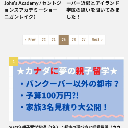
John’s Academy / セントジ
ーバー近郊とアイランド
ョンズアカデミーショー
学区の違いを聞いてみま
ニガンレイク）
した！
Prev
23
24
25
26
27
Next
2023年親子留学希望（1年）：都市の選び方と総額費用（カウ