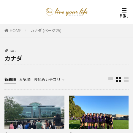
HOME
カナダ (ページ25)
TAG
カナダ
新着順
人気順
お勧めカテゴリ
カナダ中学・高校留学
カナダ親子留学・教育移住
体験談（カナダ高校留学・親子移住）
カナダ留学カウンセリング内容実例集