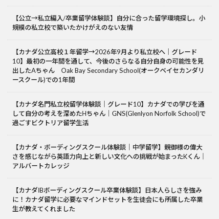
【公立→私立編入/卒業留学体験談】自分に合った留学環境探し。小
規模の私立校で築いたかけがえのない友情
【カナダ公立高校１年留学→2026年9月より私立校へ｜グレード
10】最初の一年間を通して、今後のさらなる自分自身の可能性を見
出したAちゃん Oak Bay Secondary School(オークベイセカンダリ
ースクール)での1年間
【カナダ名門私立校留学体験談｜グレード10】カナダでの学びを通
して自分の考えを深めたHちゃん｜GNS(Glenlyon Norfolk School)で
過ごすビクトリア留学生活
【カナダ・ボーディングスクール体験談｜中学留学】親御様の偉大
さを感じながら英語力向上と新しい文化への挑戦が始まったKくん｜
アルバートカレッジ
【カナダIBボーディングスクール卒業体験談】日本人らしさを強み
に！カナダ留学に必要なマインドセットを生徒会にも所属した卒業
生が教えてくれました