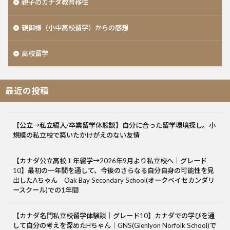
親子のカナダ教育移住
親御様（小中高校留学）からの感想
高校留学
最近の投稿
【公立→私立編入/卒業留学体験談】自分に合った留学環境探し。小
規模の私立校で築いたかけがえのない友情
【カナダ公立高校１年留学→2026年9月より私立校へ｜グレード
10】最初の一年間を通して、今後のさらなる自分自身の可能性を見
出したAちゃん Oak Bay Secondary School(オークベイセカンダリ
ースクール)での1年間
【カナダ名門私立校留学体験談｜グレード10】カナダでの学びを通
して自分の考えを深めたHちゃん｜GNS(Glenlyon Norfolk School)で