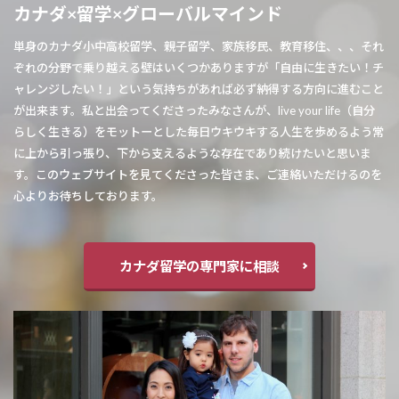
カナダ×留学×グローバルマインド
単身のカナダ小中高校留学、親子留学、家族移民、教育移住、、、それ
ぞれの分野で乗り越える壁はいくつかありますが「自由に生きたい！チ
ャレンジしたい！」という気持ちがあれば必ず納得する方向に進むこと
が出来ます。私と出会ってくださったみなさんが、live your life（自分
らしく生きる）をモットーとした毎日ウキウキする人生を歩めるよう常
に上から引っ張り、下から支えるような存在であり続けたいと思いま
す。このウェブサイトを見てくださった皆さま、ご連絡いただけるのを
心よりお待ちしております。
カナダ留学の専門家に相談