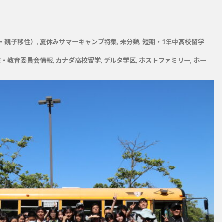
・親子移住）
,
夏休みサマーキャンプ特集
,
未分類
,
短期・1年中高校留学
校・教育委員会情報
,
カナダ高校留学
,
デルタ学区
,
ホストファミリー
,
ホー