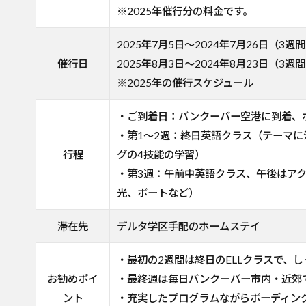
※2025年催行分の料金です。
2025年7月5日～2024年7月26日（3週
催行日
2025年8月3日～2024年8月23日（3週
※2025年の催行スケジュール
・ご到着日：バンクーバー空港に到着、
・第1～2週：終日英語クラス（テーマ
行程
グの4技能の学習）
・第3週：午前中英語クラス、午後はア
光、ボートなど）
滞在先
デルタ学区手配のホームステイ
・最初の2週間は終日のELLクラスで、
お勧めポイ
・最終週は毎日バンクーバー市内・近郊
ント
・充実したプログラムながらボーディン