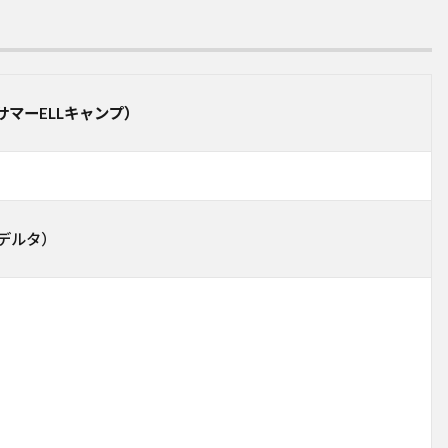
タ学区サマーELLキャンプ）
州デルタ）