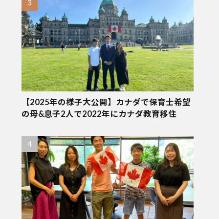
【2025年の様子大公開】カナダで保育士希望
の母&息子2人で2022年にカナダ教育移住