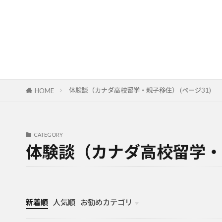
体験談（カナダ高校留学・親子移住） (ページ31)
HOME
CATEGORY
体験談（カナダ高校留学・
新着順
人気順
お勧めカテゴリ
カナダ中学・高校留学
カナダ親子留学・教育移住
体験談（カナダ高校留学・親子移住）
カナダ留学カウンセリング内容実例集