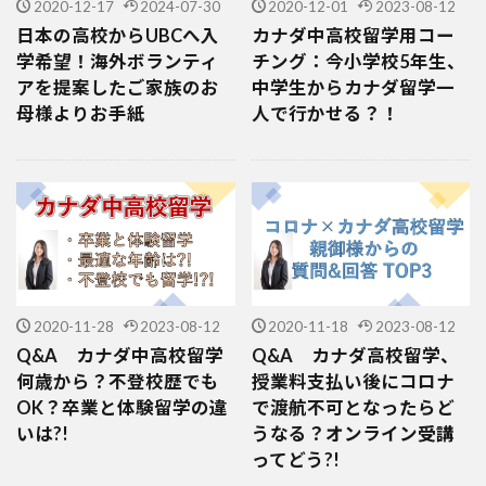
2020-12-17
2024-07-30
2020-12-01
2023-08-12
日本の高校からUBCへ入
カナダ中高校留学用コー
学希望！海外ボランティ
チング：今小学校5年生、
アを提案したご家族のお
中学生からカナダ留学一
母様よりお手紙
人で行かせる？！
2020-11-28
2023-08-12
2020-11-18
2023-08-12
Q&A カナダ中高校留学
Q&A カナダ高校留学、
何歳から？不登校歴でも
授業料支払い後にコロナ
OK？卒業と体験留学の違
で渡航不可となったらど
いは?!
うなる？オンライン受講
ってどう?!