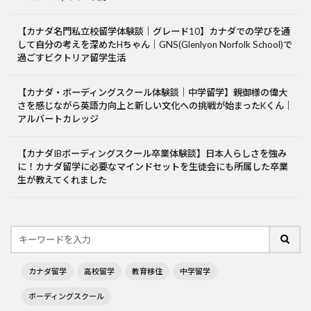
【カナダ名門私立校留学体験談｜グレード10】カナダでの学びを通
して自分の考えを深めたHちゃん｜GNS(Glenlyon Norfolk School)で
過ごすビクトリア留学生活
【カナダ・ボーディングスクール体験談｜中学留学】親御様の偉大
さを感じながら英語力向上と新しい文化への挑戦が始まったKくん｜
アルバートカレッジ
【カナダIBボーディングスクール卒業体験談】日本人らしさを強み
に！カナダ留学に必要なマインドセットを生徒会にも所属した卒業
生が教えてくれました
カナダ留学
高校留学
教育移住
中学留学
ボーディングスクール