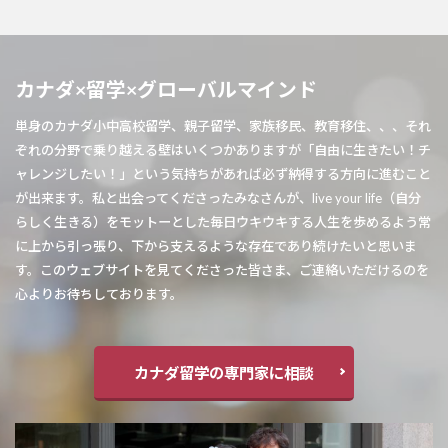
カナダ×留学×グローバルマインド
単身のカナダ小中高校留学、親子留学、家族移民、教育移住、、、それ
ぞれの分野で乗り越える壁はいくつかありますが「自由に生きたい！チ
ャレンジしたい！」という気持ちがあれば必ず納得する方向に進むこと
が出来ます。私と出会ってくださったみなさんが、live your life（自分
らしく生きる）をモットーとした毎日ウキウキする人生を歩めるよう常
に上から引っ張り、下から支えるような存在であり続けたいと思いま
す。このウェブサイトを見てくださった皆さま、ご連絡いただけるのを
心よりお待ちしております。
カナダ留学の専門家に相談