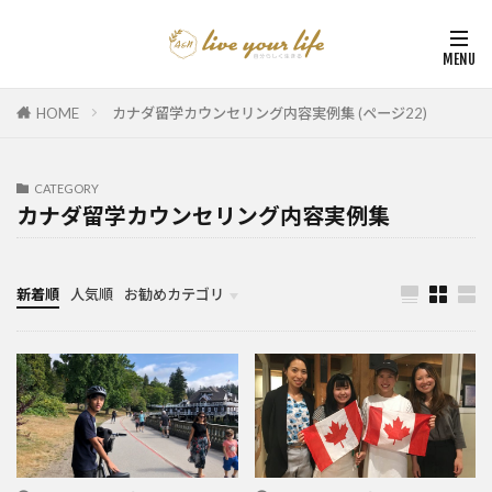
HOME
カナダ留学カウンセリング内容実例集 (ページ22)
CATEGORY
カナダ留学カウンセリング内容実例集
新着順
人気順
お勧めカテゴリ
カナダ中学・高校留学
カナダ親子留学・教育移住
体験談（カナダ高校留学・親子移住）
カナダ留学カウンセリング内容実例集