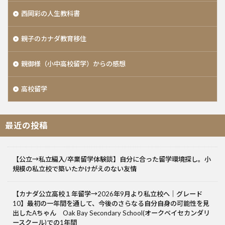
西岡彩の人生教科書
親子のカナダ教育移住
親御様（小中高校留学）からの感想
高校留学
最近の投稿
【公立→私立編入/卒業留学体験談】自分に合った留学環境探し。小
規模の私立校で築いたかけがえのない友情
【カナダ公立高校１年留学→2026年9月より私立校へ｜グレード
10】最初の一年間を通して、今後のさらなる自分自身の可能性を見
出したAちゃん Oak Bay Secondary School(オークベイセカンダリ
ースクール)での1年間