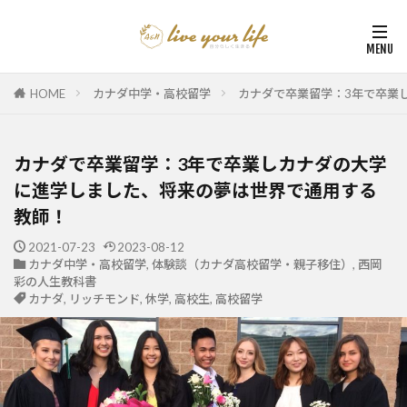
HOME
カナダ中学・高校留学
カナダで卒業留学：3年で卒業
カナダで卒業留学：3年で卒業しカナダの大学
に進学しました、将来の夢は世界で通用する
教師！
2021-07-23
2023-08-12
カナダ中学・高校留学
,
体験談（カナダ高校留学・親子移住）
,
西岡
彩の人生教科書
カナダ
,
リッチモンド
,
休学
,
高校生
,
高校留学