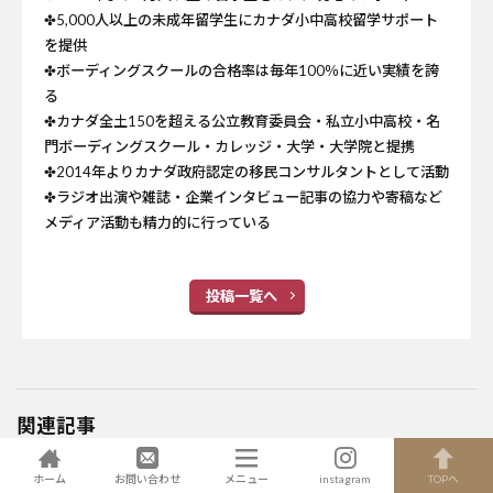
✤5,000人以上の未成年留学生にカナダ小中高校留学サポート
を提供
✤ボーディングスクールの合格率は毎年100％に近い実績を誇
る
✤カナダ全土150を超える公立教育委員会・私立小中高校・名
門ボーディングスクール・カレッジ・大学・大学院と提携
✤2014年よりカナダ政府認定の移民コンサルタントとして活動
✤ラジオ出演や雑誌・企業インタビュー記事の協力や寄稿など
メディア活動も精力的に行っている
投稿一覧へ
関連記事
不登校から医学の道を志
ホーム
お問い合わせ
メニュー
instagram
TOPへ
すまで：カナダ高校留学