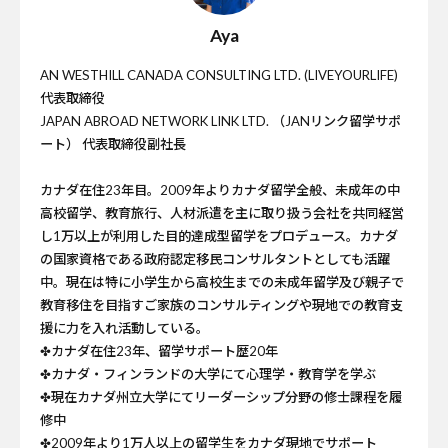
Aya
AN WESTHILL CANADA CONSULTING LTD. (LIVEYOURLIFE)
代表取締役
JAPAN ABROAD NETWORK LINK LTD. （JANリンク留学サポ
ート） 代表取締役副社長
カナダ在住23年目。2009年よりカナダ留学全般、未成年の中
高校留学、教育旅行、人材派遣を主に取り扱う会社を共同経営
し1万以上が利用した目的達成型留学をプロデュース。カナダ
の国家資格である政府認定移民コンサルタントとしても活躍
中。現在は特に小学生から高校生までの未成年留学及び親子で
教育移住を目指すご家族のコンサルティングや現地での教育支
援に力を入れ活動している。
✤カナダ在住23年、留学サポート歴20年
✤カナダ・フィンランドの大学にて心理学・教育学を学ぶ
✤現在カナダ州立大学にてリーダーシップ分野の修士課程を履
修中
✤2009年より1万人以上の留学生をカナダ現地でサポート