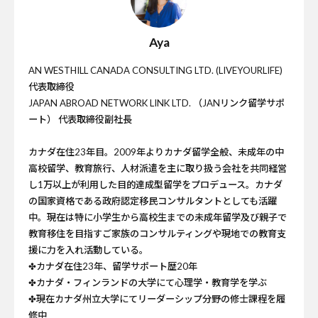
Aya
AN WESTHILL CANADA CONSULTING LTD. (LIVEYOURLIFE)
代表取締役
JAPAN ABROAD NETWORK LINK LTD. （JANリンク留学サポ
ート） 代表取締役副社長
カナダ在住23年目。2009年よりカナダ留学全般、未成年の中
高校留学、教育旅行、人材派遣を主に取り扱う会社を共同経営
し1万以上が利用した目的達成型留学をプロデュース。カナダ
の国家資格である政府認定移民コンサルタントとしても活躍
中。現在は特に小学生から高校生までの未成年留学及び親子で
教育移住を目指すご家族のコンサルティングや現地での教育支
援に力を入れ活動している。
✤カナダ在住23年、留学サポート歴20年
✤カナダ・フィンランドの大学にて心理学・教育学を学ぶ
✤現在カナダ州立大学にてリーダーシップ分野の修士課程を履
修中