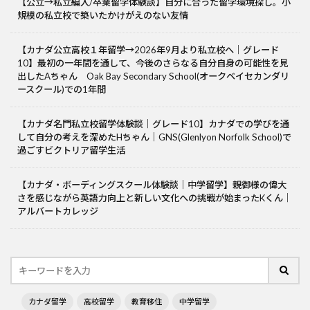
【公立→私立編入/卒業留学体験談】自分に合った留学環境探し。小
規模の私立校で築いたかけがえのない友情
【カナダ公立高校１年留学→2026年9月より私立校へ｜グレード
10】最初の一年間を通して、今後のさらなる自分自身の可能性を見
出したAちゃん Oak Bay Secondary School(オークベイセカンダリ
ースクール)での1年間
【カナダ名門私立校留学体験談｜グレード10】カナダでの学びを通
して自分の考えを深めたHちゃん｜GNS(Glenlyon Norfolk School)で
過ごすビクトリア留学生活
【カナダ・ボーディングスクール体験談｜中学留学】親御様の偉大
さを感じながら英語力向上と新しい文化への挑戦が始まったKくん｜
アルバートカレッジ
カナダ留学
高校留学
教育移住
中学留学