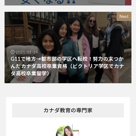
Next
2021-01-14
G11で地方→都市部の学区へ転校！努力の末つか
んだカナダ高校卒業資格（ビクトリア学区でカナ
ダ高校卒業留学）
カナダ教育の専門家