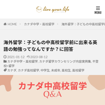
HOME
カナダ中学・高校留学
海外留学：子どもの中高校留学
海外留学：子どもの中高校留学前に出来る英
語の勉強ってなんですか？に回答
2021-01-12
2023-08-12
カナダ中学・高校留学
,
カナダ留学カウンセリング内容実例集
,
不登
校×留学
カナダ
,
カナダ高校留学
,
中学生
,
未成年
,
高校生
,
高校留学