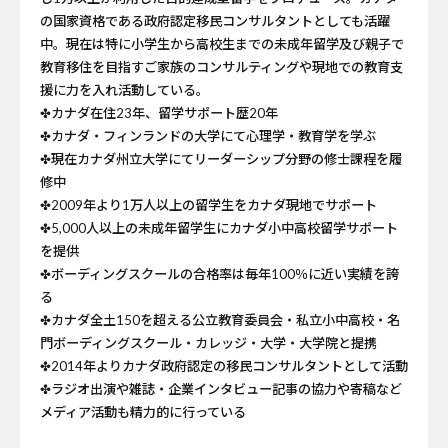
の国家資格である政府認定移民コンサルタントとしても活躍
中。現在は特に小学生から高校生までの未成年留学及び親子で
教育移住を目指すご家族のコンサルティングや現地での教育支
援に力を入れ活動している。
✤カナダ在住23年、留学サポート歴20年
✤カナダ・フィンランドの大学にて心理学・教育学を学ぶ
✤現在カナダ州立大学にてリーダーシップ分野の修士課程を履
修中
✤2009年より1万人以上の留学生をカナダ現地でサポート
✤5,000人以上の未成年留学生にカナダ小中高校留学サポート
を提供
✤ボーディングスクールの合格率は毎年100％に近い実績を誇
る
✤カナダ全土150を超える公立教育委員会・私立小中高校・名
門ボーディングスクール・カレッジ・大学・大学院と提携
✤2014年よりカナダ政府認定の移民コンサルタントとして活動
✤ラジオ出演や雑誌・企業インタビュー記事の協力や寄稿など
メディア活動も精力的に行っている