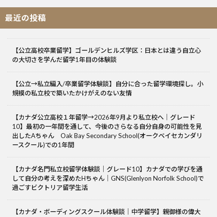
最近の投稿
【公立高校卒業留学】ゴールデンヒルズ学区：日本とは違う自立心
の大切さを学んだ留学1年目の体験談
【公立→私立編入/卒業留学体験談】自分に合った留学環境探し。小
規模の私立校で築いたかけがえのない友情
【カナダ公立高校１年留学→2026年9月より私立校へ｜グレード
10】最初の一年間を通して、今後のさらなる自分自身の可能性を見
出したAちゃん Oak Bay Secondary School(オークベイセカンダリ
ースクール)での1年間
【カナダ名門私立校留学体験談｜グレード10】カナダでの学びを通
して自分の考えを深めたHちゃん｜GNS(Glenlyon Norfolk School)で
過ごすビクトリア留学生活
【カナダ・ボーディングスクール体験談｜中学留学】親御様の偉大