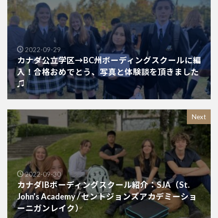
2022-09-29
カナダ公立学区→BC州ボーディングスクールに編
入！合格おめでとう、写真と体験談を頂きました
♫
Next
2022-09-30
カナダIBボーディングスクール紹介：SJA（St.
John’s Academy / セントジョンズアカデミーショ
ーニガンレイク）