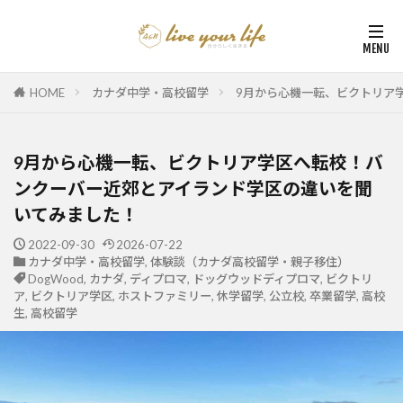
HOME
カナダ中学・高校留学
9月から心機一転、ビクトリア
9月から心機一転、ビクトリア学区へ転校！バ
ンクーバー近郊とアイランド学区の違いを聞
いてみました！
2022-09-30
2026-07-22
カナダ中学・高校留学
,
体験談（カナダ高校留学・親子移住）
DogWood
,
カナダ
,
ディプロマ
,
ドッグウッドディプロマ
,
ビクトリ
ア
,
ビクトリア学区
,
ホストファミリー
,
休学留学
,
公立校
,
卒業留学
,
高校
生
,
高校留学