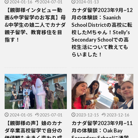
2024-01-16
2024-07-01
2024-01-13
【親御様インタビュー動
カナダ留学2023年9月~12
画&中学留学のお写真】母
月の体験談：Saanich
&中学生の娘二人でカナダ
School Districtの高校に転
親子留学、教育移住を目
校したMちゃん！Stelly’s
指す！
Secondary Schoolでの高
校生活について教えても
らいました！
2024-01-05
2025-07-01
2023-12-15
2023-12-16
【親御様の声】娘のカナ
カナダ留学2023年9月~11
ダ卒業高校留学で自分の
月の体験談：Oak Bay
価値観も大きく変わり成
Secondary Schoolに通学