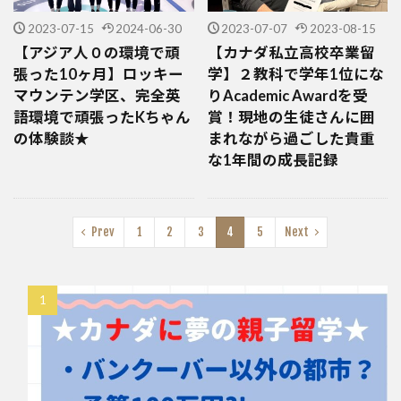
2023-07-15
2024-06-30
2023-07-07
2023-08-15
【アジア人０の環境で頑
【カナダ私立高校卒業留
張った10ヶ月】ロッキー
学】２教科で学年1位にな
マウンテン学区、完全英
りAcademic Awardを受
語環境で頑張ったKちゃん
賞！現地の生徒さんに囲
の体験談★
まれながら過ごした貴重
な1年間の成長記録
Prev
1
2
3
4
5
Next