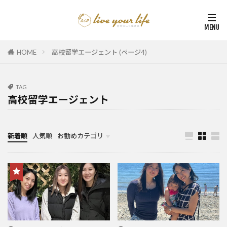
HOME
高校留学エージェント (ページ4)
TAG
高校留学エージェント
新着順
人気順
お勧めカテゴリ
カナダ中学・高校留学
カナダ親子留学・教育移住
体験談（カナダ高校留学・親子移住）
カナダ留学カウンセリング内容実例集