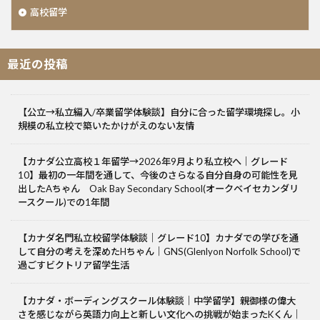
高校留学
最近の投稿
【公立→私立編入/卒業留学体験談】自分に合った留学環境探し。小
規模の私立校で築いたかけがえのない友情
【カナダ公立高校１年留学→2026年9月より私立校へ｜グレード
10】最初の一年間を通して、今後のさらなる自分自身の可能性を見
出したAちゃん Oak Bay Secondary School(オークベイセカンダリ
ースクール)での1年間
【カナダ名門私立校留学体験談｜グレード10】カナダでの学びを通
して自分の考えを深めたHちゃん｜GNS(Glenlyon Norfolk School)で
過ごすビクトリア留学生活
【カナダ・ボーディングスクール体験談｜中学留学】親御様の偉大
さを感じながら英語力向上と新しい文化への挑戦が始まったKくん｜