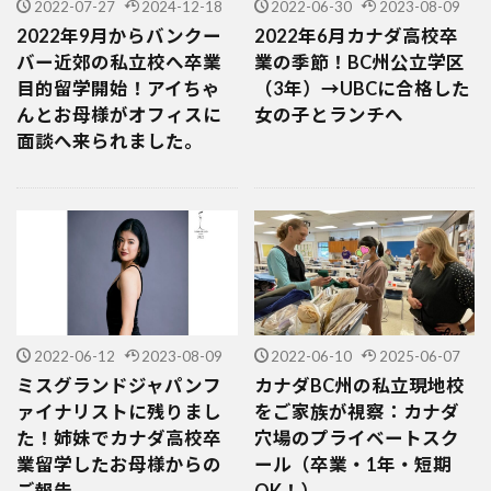
2022-07-27
2024-12-18
2022-06-30
2023-08-09
2022年9月からバンクー
2022年6月カナダ高校卒
バー近郊の私立校へ卒業
業の季節！BC州公立学区
目的留学開始！アイちゃ
（3年）→UBCに合格した
んとお母様がオフィスに
女の子とランチへ
面談へ来られました。
2022-06-12
2023-08-09
2022-06-10
2025-06-07
ミスグランドジャパンフ
カナダBC州の私立現地校
ァイナリストに残りまし
をご家族が視察：カナダ
た！姉妹でカナダ高校卒
穴場のプライベートスク
業留学したお母様からの
ール（卒業・1年・短期
ご報告
OK！）