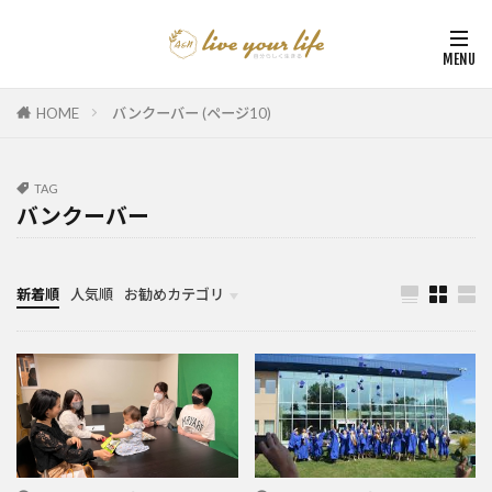
HOME
バンクーバー (ページ10)
TAG
バンクーバー
新着順
人気順
お勧めカテゴリ
カナダ中学・高校留学
カナダ親子留学・教育移住
体験談（カナダ高校留学・親子移住）
カナダ留学カウンセリング内容実例集