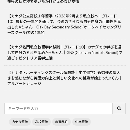
規模の私立校で築いたかけがえのない友情
【カナダ公立高校１年留学→2026年9月より私立校へ｜グレード
10】最初の一年間を通して、今後のさらなる自分自身の可能性を見
出したAちゃん Oak Bay Secondary School(オークベイセカンダリ
ースクール)での1年間
【カナダ名門私立校留学体験談｜グレード10】カナダでの学びを通
して自分の考えを深めたHちゃん｜GNS(Glenlyon Norfolk School)で
過ごすビクトリア留学生活
【カナダ・ボーディングスクール体験談｜中学留学】親御様の偉大
さを感じながら英語力向上と新しい文化への挑戦が始まったKくん｜
アルバートカレッジ
カナダ留学
高校留学
教育移住
中学留学