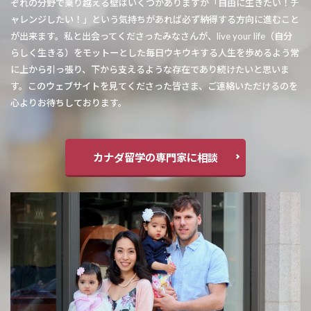
ぞれの分野で乗り越える壁はいくつかありますが「自由に生きたい！チ
ャレンジしたい！」という気持ちがあれば必ず納得する方向に進むこと
が出来ます。私と出会ってくださったみなさんが、live your life（自分
らしく生きる）をモットーとした毎日ウキウキする人生を歩めるよう常
に上から引っ張り、下から支えるような存在であり続けたいと思いま
す。このウェブサイトを見てくださった皆さま、ご連絡いただけるのを
心よりお待ちしております。
カナダ留学の専門家に相談