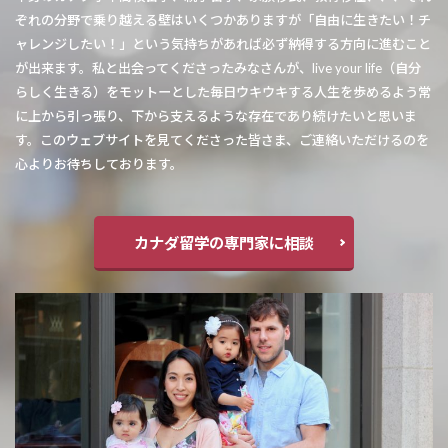
ぞれの分野で乗り越える壁はいくつかありますが「自由に生きたい！チ
ャレンジしたい！」という気持ちがあれば必ず納得する方向に進むこと
が出来ます。私と出会ってくださったみなさんが、live your life（自分
らしく生きる）をモットーとした毎日ウキウキする人生を歩めるよう常
に上から引っ張り、下から支えるような存在であり続けたいと思いま
す。このウェブサイトを見てくださった皆さま、ご連絡いただけるのを
心よりお待ちしております。
カナダ留学の専門家に相談