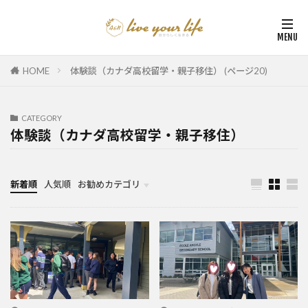
HOME
体験談（カナダ高校留学・親子移住） (ページ20)
CATEGORY
体験談（カナダ高校留学・親子移住）
新着順
人気順
お勧めカテゴリ
カナダ中学・高校留学
カナダ親子留学・教育移住
体験談（カナダ高校留学・親子移住）
カナダ留学カウンセリング内容実例集