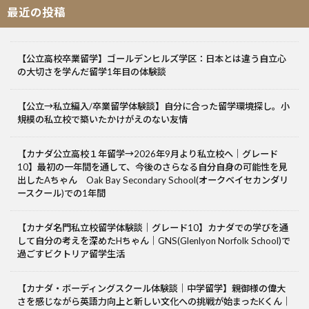
最近の投稿
【公立高校卒業留学】ゴールデンヒルズ学区：日本とは違う自立心
の大切さを学んだ留学1年目の体験談
【公立→私立編入/卒業留学体験談】自分に合った留学環境探し。小
規模の私立校で築いたかけがえのない友情
【カナダ公立高校１年留学→2026年9月より私立校へ｜グレード
10】最初の一年間を通して、今後のさらなる自分自身の可能性を見
出したAちゃん Oak Bay Secondary School(オークベイセカンダリ
ースクール)での1年間
【カナダ名門私立校留学体験談｜グレード10】カナダでの学びを通
して自分の考えを深めたHちゃん｜GNS(Glenlyon Norfolk School)で
過ごすビクトリア留学生活
【カナダ・ボーディングスクール体験談｜中学留学】親御様の偉大
さを感じながら英語力向上と新しい文化への挑戦が始まったKくん｜