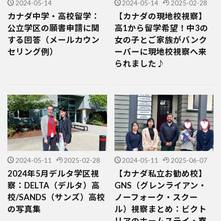
2024-05-14
2024-05-14
2025-02-28
カナダ中学・高校留学：
【カナダの現地校視察】
公立学区の願書申請に関
高1から留学希望！中3の
する回答（メールカウン
女の子とご家族がバンク
セリング例）
ーバーに現地校視察へ来
られました♪
2024-05-11
2025-02-28
2024-05-11
2025-06-07
2024年5月デルタ学区視
【カナダ私立お勧め校】
察：DELTA（デルタ）高
GNS（グレンライアン・
校/SANDS（サンズ）高校
ノーフォーク・スクー
の写真集
ル）視察まとめ：ビクト
リアのホームステイ・寮