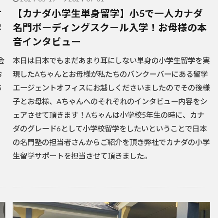
オ
【カナダ小学生単身留学】小5で一人カナダ
学
名門ボーディングスクール入学！お母様の本
音インタビュー
会
本日は日本でもまだあまり耳にしない単身の小学生留学を実
お
現したAちゃんとお母様が私たちのバンクーバーにある留学
5
エージェントオフィスにお越しくださいましたのでその後様
、
子とお母様、Aちゃんへのそれぞれのインタビュー内容をシ
ェアさせて頂きます！Aちゃんは小学校5年生の時に、カナ
ダのグレード6として小学校留学をしたいということで日本
の名門塾の担当者さんからご紹介を頂き弊社でカナダの小学
生留学サポートを担当させて頂きました。