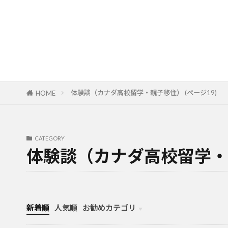
体験談（カナダ高校留学・親子移住） (ページ19)
HOME
CATEGORY
体験談（カナダ高校留学・
新着順
人気順
お勧めカテゴリ
カナダ中学・高校留学
カナダ親子留学・教育移住
体験談（カナダ高校留学・親子移住）
カナダ留学カウンセリング内容実例集