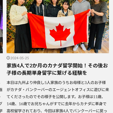
2024-05-25
家族4人で2か月のカナダ留学開始！その後お
】
子様の長期単身留学に繋げる経験を
し
本日は九州より仲良し5人家族のうちお母様と3人のお子様
極
がカナダ・バンクーバーのエージェントオフィスに遊びに来
ゃ
てくださったのでその様子を公開します。お子様は11歳、
グ
14歳、16歳でお兄ちゃんがすでに去年からカナダに単身で
学
高校留学されており、今回は家族4人でバンクーバーに戻っ