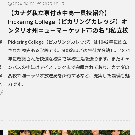
2024-06-06
2025-10-17
：
【カナダ私立寮付き中高一貫校紹介】
、
Pickering College（ピカリングカレッジ）オ
ンタリオ州ニューマーケット市の名門私立校
学
Pickering College（ピカリングカレッジ）は1842年に創立
！
された歴史ある学校です。500名ほどの生徒が在籍し、1871
年に改築された快適な校舎で学校生活を送ります。またキャ
様
ンパスの中にはアイスリンクまで完備されており、カナダの
メ
高校で唯一ラジオ放送局を所有するなど、充実した設備も魅
と
力です。
が