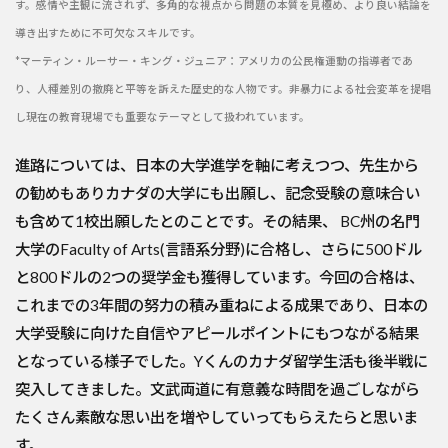
す。感情や主観に流されず、多角的な視点から問題の本質を見極め、より良い結論を
導き出すために不可欠なスキルです。
*マーティン・ルーサー・キング・ジュニア：アメリカの公民権運動の指導者であ
り、人種差別の撤廃と平等を訴えた歴史的な人物です。非暴力による社会変革を提唱
し現在の教育現場でも重要なテーマとして扱われています。
進路については、日本の大学進学を軸に考えつつ、先生から
の勧めもありカナダの大学にも出願し、記念受験の意味合い
も含めて1校出願したとのことです。その結果、 BC州の名門
大学のFaculty of Arts(言語系分野)に合格し、さらに500ドル
と800ドルの2つの奨学金も獲得しています。今回の合格は、
これまでの3年間の努力の積み重ねによる成果であり、日本の
大学受験に向けた自信やアピールポイントにもつながる結果
となっている様子でした。Yくんのカナダ留学生活も後半戦に
突入してきました。文武両道に有意義な時間を過ごしながら
たくさん素敵な思い出を増やしていってもらえたらと思いま
す。