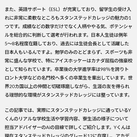
また、英語サポート（ESL）が充実しており、留学生の受け入
れに非常に柔軟なところもスタンステッドカレッジの魅力の1
つです。成績などの数字だけでなく人柄ややる気、ポテンシャ
ルを総合的に判断して選考が行われます。日本人生徒は例年
5〜8名程度在籍しており、過去には生徒会長として活躍した
日本人もいるんですよ。勉学のみのとどまらず、スポーツも非
常に盛んな学校で、特にアイスホッケーはカナダ屈指の強豪校
として知られています。卒業後の大学進学率は98％を誇りト
ロント大学などの名門校へ多くの卒業生を輩出しています。世
界20カ国以上の仲間と切磋琢磨しながら、生涯の友を得られ
る理想的な環境がスタンステッドカレッジには整っています。
この記事では、実際にスタンステッドカレッジに通っているY
くんのリアルな学校生活や学習内容、寮生活の様子について
担当アドバイザーのAiの目線で詳しくご紹介します。Yくんは
現在スタンステッドカレッジのグレード12に在席し、アカデ