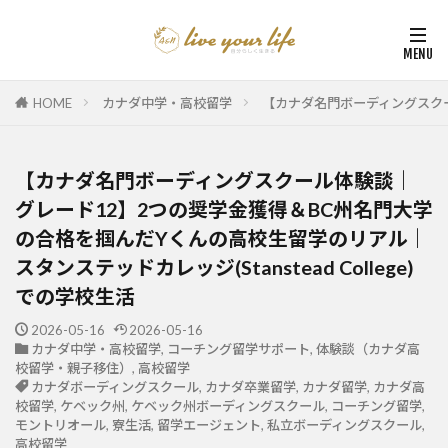
HOME
カナダ中学・高校留学
【カナダ名門ボーディングスクール
【カナダ名門ボーディングスクール体験談｜
グレード12】2つの奨学金獲得＆BC州名門大学
の合格を掴んだYくんの高校生留学のリアル｜
スタンステッドカレッジ(Stanstead College)
での学校生活
2026-05-16
2026-05-16
カナダ中学・高校留学
,
コーチング留学サポート
,
体験談（カナダ高
校留学・親子移住）
,
高校留学
カナダボーディングスクール
,
カナダ卒業留学
,
カナダ留学
,
カナダ高
校留学
,
ケベック州
,
ケベック州ボーディングスクール
,
コーチング留学
,
モントリオール
,
寮生活
,
留学エージェント
,
私立ボーディングスクール
,
高校留学