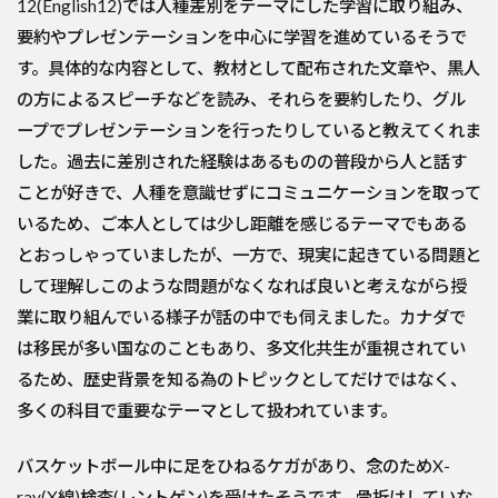
12(English12)では人種差別をテーマにした学習に取り組み、
要約やプレゼンテーションを中心に学習を進めているそうで
す。具体的な内容として、教材として配布された文章や、黒人
の方によるスピーチなどを読み、それらを要約したり、グル
ープでプレゼンテーションを行ったりしていると教えてくれま
した。過去に差別された経験はあるものの普段から人と話す
ことが好きで、人種を意識せずにコミュニケーションを取って
いるため、ご本人としては少し距離を感じるテーマでもある
とおっしゃっていましたが、一方で、現実に起きている問題と
して理解しこのような問題がなくなれば良いと考えながら授
業に取り組んでいる様子が話の中でも伺えました。カナダで
は移民が多い国なのこともあり、多文化共生が重視されてい
るため、歴史背景を知る為のトピックとしてだけではなく、
多くの科目で重要なテーマとして扱われています。
バスケットボール中に足をひねるケガがあり、念のためX-
ray(X線)検査(レントゲン)を受けたそうです。骨折はしていな