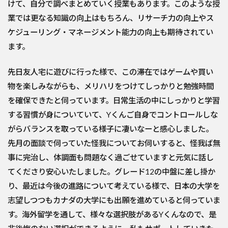
けて、自分で調べまとめていく授業もあります。このような授
業では更なる知識の向上はもちろん、リサーチ力の向上やス
ケジューリング・マネージメント能力の向上も期待されてい
ます。
先日友人宅に遊びに行った様で、この滞在ではゲームや買い
物を楽しみながらも、メリハリをつけてしっかりと勉強時間
を確保できたと伺っています。日常生活の中にしっかりと学習
する習慣が身についていて、Yくんご自身でコントロールしな
がらバランスを取っている様子に凄いなーと感心しました。
先月の面談で伺っていた怪我についてお伺いすると、怪我ば無
事に完治し、体調面も問題なく過ごせていますと元気に話し
てくださり安心いたしました。グレード12の中盤に差し掛か
り、最近は今後の進路について考えている様で、日本の大学を
志望しつつもカナダの大学にも出願を進めていると伺っていま
す。海外留学を通して、様々な選択肢があるYくんなので、是