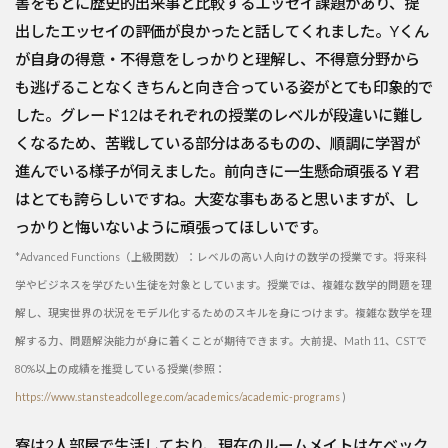
書をもとに歴史的出来事と比較するエッセイ課題があり、提
出したエッセイの評価が良かったと話してくれました。Yくん
が自身の得意・不得意をしっかりと理解し、不得意分野から
も逃げることなくきちんと向き合っている姿がとても印象的で
した。グレード12はそれぞれの授業のレベルが段違いに難し
くなるため、苦戦している部分はあるものの、順調に学習が
進んでいる様子が伺えました。前向きに一生懸命頑張るＹ君
はとても誇らしいですね。大変な事もあると思いますが、し
っかりと悔いないように頑張ってほしいです。
*Advanced Functions（上級関数）：レベルの高い人向けの数学の授業です。将来科
学やビジネスを学びたい生徒を対象としています。授業では、複雑な数学的問題を理
解し、現実世界の状況をモデル化するためのスキルを身につけます。複雑な数学を理
解する力、問題解決能力が身に着くことが期待できます。大前提、Math 11、CSTで
80%以上の成績を推奨している授業(
参照：
https://www.stansteadcollege.com/academics/academic-programs
)
寮は2人部屋で生活しており、現在のルームメイトはケベック