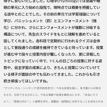
様子に安心いたしました。心理学(Psychology)では意識や睡
眠の単元に入り始めた段階で、現時点では概要を把握してい
る途中とのことでした。その前の単元では学習理論について
学び、パニッシュメント（罰）とエンフォースメント（強
化）に分かれ、さらにエンフォースメントが複数に分岐する
構造について、先生のスライドをもとに理解を進めていると
話してくれました。各科目で定期的に行われるクイズは全体
として普段通りの成績を維持できていると伺っています。授業
が進む中で段々と授業内容が難しくなったり、更に深堀した
トピックになっていく中で、Yくんの日ごろの授業に対する姿
勢や、自主学習の成果により、きちんと授業についていけて
いる様子が面談の中でも伝わってきました。これからも引き
続き頑張ってほしいですね。
*クリティカル・シンキング(批判的思考力)：今ある前提を疑い、多方面からの視点
をもち、分析できる力のこと。今ある情報や前提を鵜呑みにせず、「本当にそう
か？」「根拠は何か？」と疑問を持ち、客観的・論理的に分析することを求められま