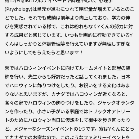
語12(English12)はディベートや課題中心で、心理学
(Psychology)は単元が進むにつれて暗記量が増えているとのこ
とでした。それでも成績は前年より向上しており、学力の伸
びを実感されている様で、これは紛れもなくYくんの努力に対
する成果だと感じています。いつも計画的に行動できているY
くんはしっかりと体調管理等を行えていますが無理しすぎな
いようにしてもらえたらと思います！
寮ではハロウィンイベントに向けてルームメイトと部屋の装
飾を行い、先生からも好評だったと話してくれました。日本
でハロウィンに飾りつけをしたり、お祝いをする文化はあま
りないと思いますが、カナダではハロウィンが近くなると、
各々の家でハロウィンの飾りつけをしたり、ジャックオランタ
ンを作ったり、小さい子がいる家庭ではトリックオアトリー
トのためにハロウィン当日に仮想をして街中を歩き回ったり
と、メジャーなシーズンイベントの1つです。寮はYくんにとっ
てカナダでのお家なので、このようなファミリーイベントを