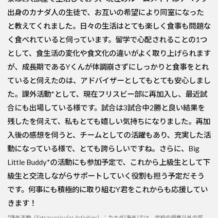
出身のカナダ人の生徒で、お互いの希望により同室になった
と教えてくれました。日々の生活はとても楽しく食事も問題な
く食べれていると伺っています。留学で心配されることの1つ
として、食生活の変化や食文化の違いがよく取り上げられます
が、成長期であるYくんが体調崩さずにしっかりと食事をとれ
ていると伺えたのは、アドバイザーとしてもとても安心しまし
た。課外活動*として、現在フリスビー部に再加入し、最近試
合にも出場している様です。試合は3試合中2勝と良い結果を
残したを伺えて、私もとても嬉しい気持ちになりました。再加
入後の感想を伺うと、チームとしての活躍もあり、充実した活
動になっている様で、とても誇らしいですね。さらに、Big
Little Buddy*の活動にも参加予定で、これから上級生として下
級生と交流しながらサポートしていく役割も担う予定だそう
です。何事にも積極的に取り組むY君をこれからも応援してい
きます！
*課外活動（Extracurricular Activities）：カナダ(海外)では、学校の授業以外の部