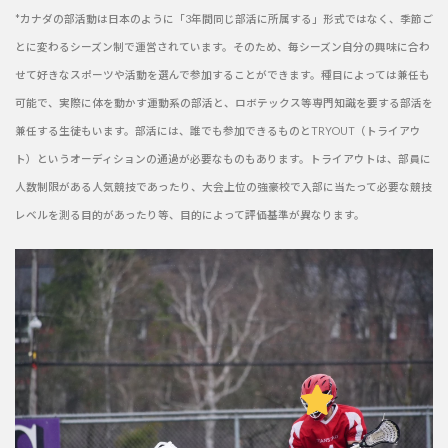
*カナダの部活動は日本のように「3年間同じ部活に所属する」形式ではなく、季節ご
とに変わるシーズン制で運営されています。そのため、毎シーズン自分の興味に合わ
せて好きなスポーツや活動を選んで参加することができます。種目によっては兼任も
可能で、実際に体を動かす運動系の部活と、ロボテックス等専門知識を要する部活を
兼任する生徒もいます。部活には、誰でも参加できるものとTRYOUT（トライアウ
ト）というオーディションの通過が必要なものもあります。トライアウトは、部員に
人数制限がある人気競技であったり、大会上位の強豪校で入部に当たって必要な競技
レベルを測る目的があったり等、目的によって評価基準が異なります。