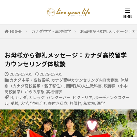
HOME
カナダ中学・高校留学
お母様から御礼メッセージ：カ
お母様から御礼メッセージ：カナダ高校留学
カウンセリング体験談
2025-02-01
2025-02-01
カナダ中学・高校留学
,
カナダ留学カウンセリング内容実例集
,
体験
談（カナダ高校留学・親子移住）
,
西岡彩の人生教科書
,
親御様（小中
高校留学）からの感想
,
高校留学
IB
,
カナダ
,
カレッジ
,
バンクーバー
,
ビクトリア
,
ボーディングスクー
ル
,
受験
,
大学
,
学生ビザ
,
寮付き私立
,
無償枠
,
私立校
,
進学