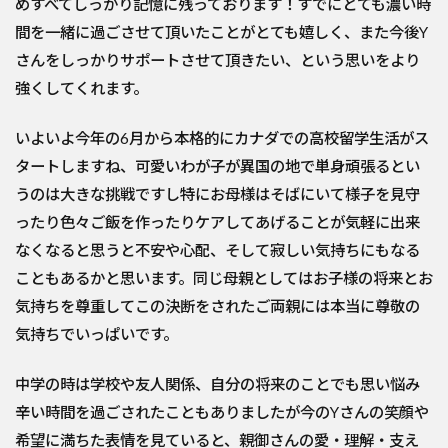
めすべてしっかり記憶に残っております！
すでにとても濃い時
間を一緒に過ごさせて頂いたことがとても嬉し
く、また今後Y
さんをしっかりサポートさせて頂きたい、
という思いをより
強くしてくれます。
いよいよ今年の6月から本格的にカナダでの高校留学生活がス
タートしますね、
可愛いわが子が異国の地で単身頑張るとい
うのは大きな挑戦ですし特にお母様はそばにいて様子を見守
ったり色々ご飯を作ったりケア
してあげることが気軽に出来
なくなると思うと不安や心配、
そして寂しい気持ちにもなる
こともあるかと思います。同じ母親としてはお子様の将来とお
気持ちを尊重してこの決断をさ
れたご両親には本当に尊敬の
気持ちでいっぱいです。
中学の時は学校や友人関係、自分の将来のことでも思い悩み
辛い時間を過ごされたこともありましたが今のYさんの笑顔や
希望に満ちた表情を見ていると、親御さんの愛・理解・支え