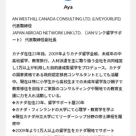
Aya
AN WESTHILL CANADA CONSULTING LTD. (LIVEYOURLIFE)
代表取締役
JAPAN ABROAD NETWORK LINK LTD. （JANリンク留学サポ
ート） 代表取締役副社長
カナダ在住23年目。2009年よりカナダ留学全般、未成年の中
高校留学、教育旅行、人材派遣を主に取り扱う会社を共同経営
し1万以上が利用した目的達成型留学をプロデュース。カナダ
の国家資格である政府認定移民コンサルタントとしても活躍
中。現在は特に小学生から高校生までの未成年留学及び親子で
教育移住を目指すご家族のコンサルティングや現地での教育支
援に力を入れ活動している。
✤カナダ在住23年、留学サポート歴20年
✤カナダ・フィンランドの大学にて心理学・教育学を学ぶ
✤現在カナダ州立大学にてリーダーシップ分野の修士課程を履
修中
✤2009年より1万人以上の留学生をカナダ現地でサポート