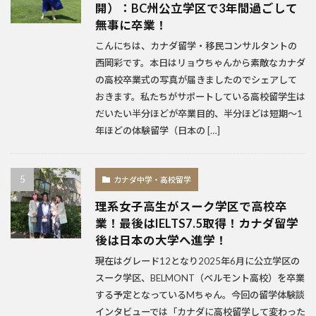
開）：BC州公立学区で3年間過ごして
無事に卒業！
こんにちは、カナダ留学・移民コンサルタントの
西岡彩です。本日はリョウちゃんから素敵なカナダ
の高校卒業式の写真が届きましたのでシェアして
おきます。私たちがサポートしている高校留学生は
だいたい半分ほどが卒業目的、半分ほどは短期～1
年ほどの体験留学（日本の […]
カナダ中学・高校留学
理系女子高生がスーク学区で高校卒
業！最後はIELTS7.5取得！カナダ留学
後は日本の大学へ進学！
現在はグレード12となり2025年6月に公立学区の
スーク学区、BELMONT（ベルモント高校）を卒業
する予定となっているMちゃん。今回の留学体験談
インタビューでは「カナダに高校留学して変わった