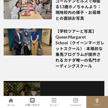
ゴールデンヒルズで頑張
る13歳ホノちゃんより：
現地校内の様子・お母様
との面談お写真
【学校ツアーと写真】
Queen Margaret
School（クイーンマーガレ
ットスクール）- 本格的な
乗馬プログラムが提供さ
れるカナダ唯一の名門ボ
ーディングスクール
最新情報をチェックしよう！
ホーム
お問い合わせ
メニュー
instagram
TOPへ