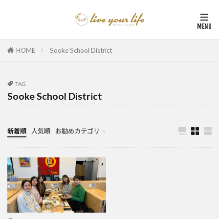
HOME
Sooke School District
TAG
Sooke School District
新着順
人気順
お勧めカテゴリ
カナダ中学・高校留学
カナダ親子留学・教育移住
体験談（カナダ高校留学・親子移住）
カナダ留学カウンセリング内容実例集