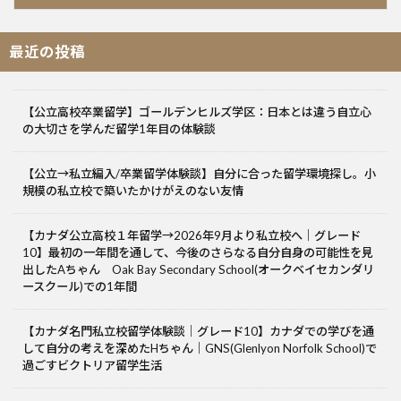
最近の投稿
【公立高校卒業留学】ゴールデンヒルズ学区：日本とは違う自立心
の大切さを学んだ留学1年目の体験談
【公立→私立編入/卒業留学体験談】自分に合った留学環境探し。小
規模の私立校で築いたかけがえのない友情
【カナダ公立高校１年留学→2026年9月より私立校へ｜グレード
10】最初の一年間を通して、今後のさらなる自分自身の可能性を見
出したAちゃん Oak Bay Secondary School(オークベイセカンダリ
ースクール)での1年間
【カナダ名門私立校留学体験談｜グレード10】カナダでの学びを通
して自分の考えを深めたHちゃん｜GNS(Glenlyon Norfolk School)で
過ごすビクトリア留学生活