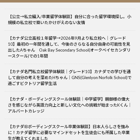
【公立→私立編入/卒業留学体験談】自分に合った留学環境探し。小
規模の私立校で築いたかけがえのない友情
【カナダ公立高校１年留学→2026年9月より私立校へ｜グレード
10】最初の一年間を通して、今後のさらなる自分自身の可能性を見
出したAちゃん Oak Bay Secondary School(オークベイセカンダリ
ースクール)での1年間
【カナダ名門私立校留学体験談｜グレード10】カナダでの学びを通
して自分の考えを深めたHちゃん｜GNS(Glenlyon Norfolk School)で
過ごすビクトリア留学生活
【カナダ・ボーディングスクール体験談｜中学留学】親御様の偉大
さを感じながら英語力向上と新しい文化への挑戦が始まったKくん｜
アルバートカレッジ
【カナダIBボーディングスクール卒業体験談】日本人らしさを強み
に！カナダ留学に必要なマインドセットを生徒会にも所属した卒業
生が教えてくれました