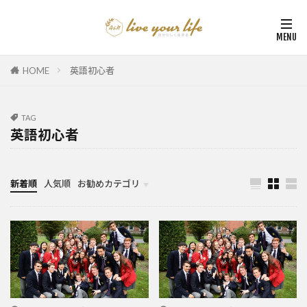
HOME
英語初心者
TAG
英語初心者
新着順
人気順
お勧めカテゴリ
カナダ中学・高校留学
カナダ親子留学・教育移住
体験談（カナダ高校留学・親子移住）
カナダ留学カウンセリング内容実例集