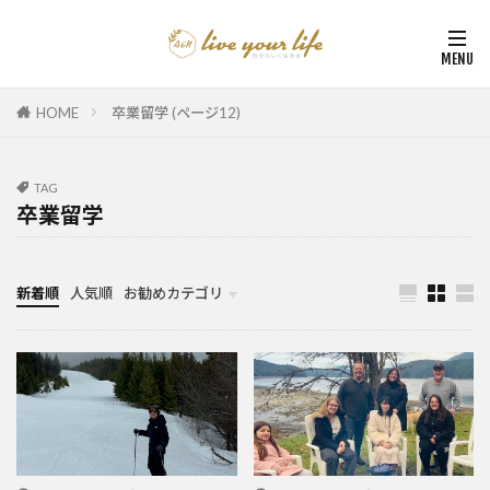
HOME
卒業留学 (ページ12)
TAG
卒業留学
新着順
人気順
お勧めカテゴリ
カナダ中学・高校留学
カナダ親子留学・教育移住
体験談（カナダ高校留学・親子移住）
カナダ留学カウンセリング内容実例集