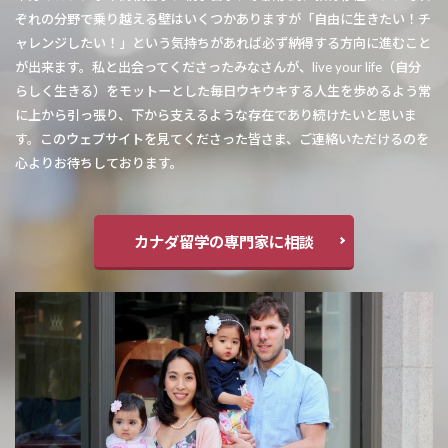
ぞれの分野で乗り越える壁はいくつかありますが「自由に生きたい！チ
ャレンジしたい！」という気持ちがあれば必ず納得する方向に進むこと
が出来ます。私と出会ってくださったみなさんが、live your life（自分
らしく生きる）をモットーとした毎日ウキウキする人生を歩めるよう常
に上から引っ張り、下から支えるような存在であり続けたいと思いま
す。このウェブサイトを見てくださった皆さま、ご連絡いただけるのを
心よりお待ちしております。
カナダ留学の専門家に相談