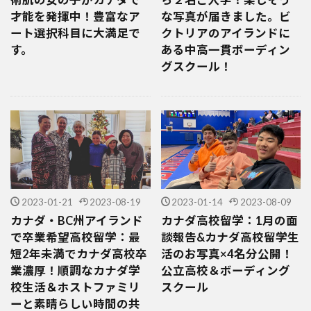
才能を発揮中！豊富なア
な写真が届きました。ビ
ート選択科目に大満足で
クトリアのアイランドに
す。
ある中高一貫ボーディン
グスクール！
2023-01-21
2023-08-19
2023-01-14
2023-08-09
カナダ・BC州アイランド
カナダ高校留学：1月の面
で卒業希望高校留学：最
談報告&カナダ高校留学生
短2年未満でカナダ高校卒
活のお写真×4名分公開！
業濃厚！順調なカナダ学
公立高校＆ボーディング
校生活＆ホストファミリ
スクール
ーと素晴らしい時間の共