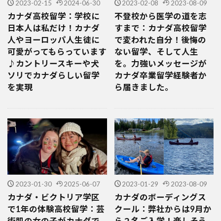
2023-02-15
2024-06-30
2023-02-08
2023-08-09
カナダ高校留学：学校に
不登校から医学の道を志
日本人は私だけ！カナダ
すまで：カナダ高校留学
人やヨーロッパ人生徒に
で変われた自分！後悔の
可愛がってもらっています
ない留学、そして人生
♪カントリースキーや犬
を。力強いメッセージが
ソリでカナダらしい留学
カナダ卒業留学経験者か
を実現
ら届きました。
2023-01-30
2025-06-07
2023-01-29
2023-08-09
カナダ・ビクトリア学区
カナダのボーディングス
で1年の体験高校留学：芸
クール：弊社からは9月か
術肌の女の子がカナダで
ら２名ご入学！楽しそう