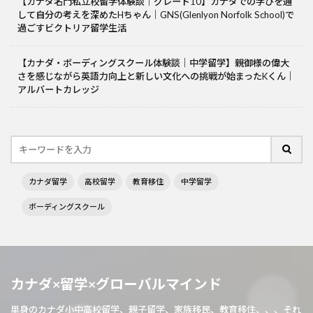
【カナダ名門私立校留学体験談｜グレード10】カナダでの学びを通
して自分の考えを深めたHちゃん｜GNS(Glenlyon Norfolk School)で
過ごすビクトリア留学生活
【カナダ・ボーディングスクール体験談｜中学留学】親御様の偉大
さを感じながら英語力向上と新しい文化への挑戦が始まったKくん｜
アルバートカレッジ
カナダ留学
高校留学
教育移住
中学留学
ボーディングスクール
カナダ×留学×グローバルマインド
単身のカナダ小中高校留学、親子留学、家族移民、教育移住、、、それ