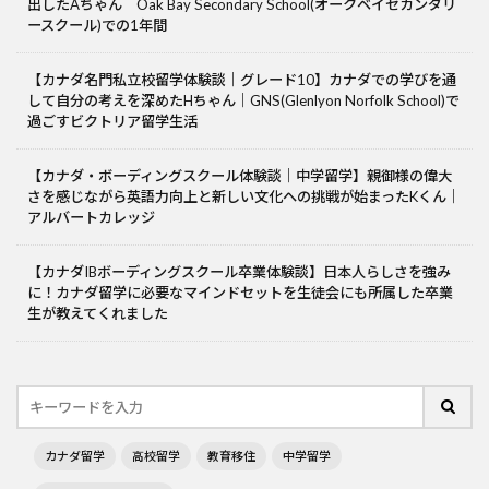
出したAちゃん Oak Bay Secondary School(オークベイセカンダリ
ースクール)での1年間
【カナダ名門私立校留学体験談｜グレード10】カナダでの学びを通
して自分の考えを深めたHちゃん｜GNS(Glenlyon Norfolk School)で
過ごすビクトリア留学生活
【カナダ・ボーディングスクール体験談｜中学留学】親御様の偉大
さを感じながら英語力向上と新しい文化への挑戦が始まったKくん｜
アルバートカレッジ
【カナダIBボーディングスクール卒業体験談】日本人らしさを強み
に！カナダ留学に必要なマインドセットを生徒会にも所属した卒業
生が教えてくれました
カナダ留学
高校留学
教育移住
中学留学