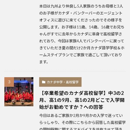
本日は九州より仲良し5人家族のうちお母様と3人
のお子様がカナダ・バンクーバーのエージェント
オフィスに遊びに来てくださったのでその様子を
公開します。お子様は11歳、14歳、16歳でお兄ち
ゃんがすでに去年からカナダに単身で高校留学さ
れており、今回は家族4人でバンクーバーに戻って
きていただき夏の間だけ2か月カナダ語学学校＆ホ
ームステイプランでご家族で過ごして頂いており
ます。
カナダ中学・高校留学
【卒業希望のカナダ高校留学】中3の2
月、高1の9月、高1の2月どこで入学開
始がお勧めですか？への回答
今日はあるご家族か2月か9月かの入学で迷ってい
らっしゃり、その際にこちらから回答した高校留学
の開始時期に関するアドバイスを共有させて頂き