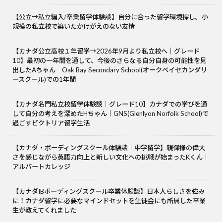
【公立→私立編入/卒業留学体験談】自分に合った留学環境探し。小
規模の私立校で築いたかけがえのない友情
【カナダ公立高校１年留学→2026年9月より私立校へ｜グレード
10】最初の一年間を通して、今後のさらなる自分自身の可能性を見
出したAちゃん Oak Bay Secondary School(オークベイセカンダリ
ースクール)での1年間
【カナダ名門私立校留学体験談｜グレード10】カナダでの学びを通
して自分の考えを深めたHちゃん｜GNS(Glenlyon Norfolk School)で
過ごすビクトリア留学生活
【カナダ・ボーディングスクール体験談｜中学留学】親御様の偉大
さを感じながら英語力向上と新しい文化への挑戦が始まったKくん｜
アルバートカレッジ
【カナダIBボーディングスクール卒業体験談】日本人らしさを強み
に！カナダ留学に必要なマインドセットを生徒会にも所属した卒業
生が教えてくれました