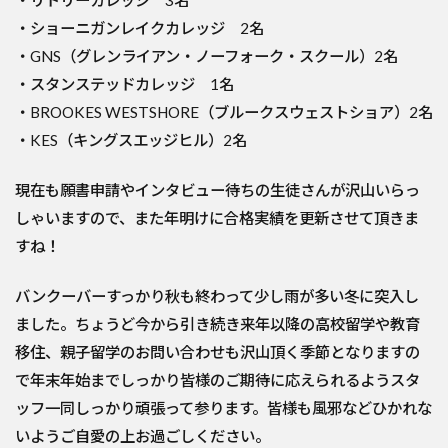
・リドリーカレッジ 3名
・ショーニガンレイクカレッジ 2名
・GNS（グレンライアン・ノーフォーク・スクール）2名
・スタンステッドカレッジ 1名
・BROOKES WESTSHORE（ブルークスウェストショア）2名
・KES（キングスエッジヒル）2名
現在も願書申請やインタビュー待ちの生徒さんが沢山いらっ
しゃいますので、また年明けに合格実績を更新させて頂きま
すね！
バンクーバーすっかり秋も終わって少し雨が多い冬に突入し
ました。ちょうど今から引き続き来年以降の高校留学や教育
移住、親子留学のお問い合わせも沢山頂く季節となりますの
で年末年始までしっかり皆様のご期待に応えられるようスタ
ッフ一同しっかり頑張って参ります。皆様も風邪などひかれな
いようご自愛の上お過ごしください。