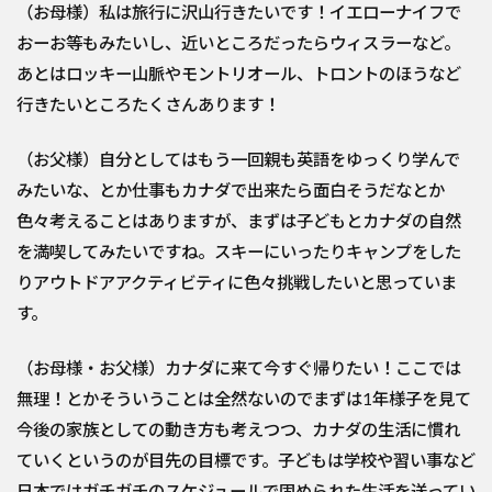
（お母様）私は旅行に沢山行きたいです！イエローナイフで
おーお等もみたいし、近いところだったらウィスラーなど。
あとはロッキー山脈やモントリオール、トロントのほうなど
行きたいところたくさんあります！
（お父様）自分としてはもう一回親も英語をゆっくり学んで
みたいな、とか仕事もカナダで出来たら面白そうだなとか
色々考えることはありますが、まずは子どもとカナダの自然
を満喫してみたいですね。スキーにいったりキャンプをした
りアウトドアアクティビティに色々挑戦したいと思っていま
す。
（お母様・お父様）カナダに来て今すぐ帰りたい！ここでは
無理！とかそういうことは全然ないのでまずは1年様子を見て
今後の家族としての動き方も考えつつ、カナダの生活に慣れ
ていくというのが目先の目標です。子どもは学校や習い事など
日本ではガチガチのスケジュールで固められた生活を送ってい