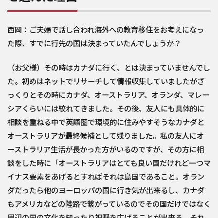
西岡：ご夫婦で話し合われ海外への教育移住をお考えになっ
た際、すでに行先の国は決まっていたんでしょうか？
（お父様）その時はカナダに行く、とは決まっていませんでし
た。初めはネットでリサーチして情報収集していましたがざ
っくりとその時にカナダ、オーストラリア、オランダ、マレー
シアくらいには絞れてきました。その後、友人にも具体的に
相談を重ねる中で英語圏で環境的に住みやすそうなカナダと
オーストラリアが最終候補として残りました。私の友人にオ
ーストラリア生活が長かった方がいるのですが、その方に相
談をした時に「オーストラリアはとても良い国だけれど一つマ
イナス要素をあげるとすればそれは島国であること。オラン
ダだったら他のヨーロッパの国に行き気が出来るし、カナダ
もアメリカなどの陸路で繋がっているのでその国だけではなく
周辺の国の文化を知ったり視野を広げることが出来る。それ