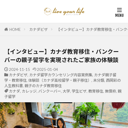
HOME
カナダビザ
【インタビュー】カナダ教育移住・バンク
【インタビュー】カナダ教育移住・バンクー
バーの親子留学を実現されたご家族の体験談
2024-11-15
2025-01-04
カナダビザ
,
カナダ留学カウンセリング内容実例集
,
カナダ親子留
学・教育移住
,
体験談（カナダ高校留学・親子移住）
,
未分類
,
西岡彩の
人生教科書
,
親子のカナダ教育移住
カナダ
,
カレッジ
,
バンクーバー
,
大学
,
学生ビザ
,
教育移住
,
無償枠
,
親
子留学