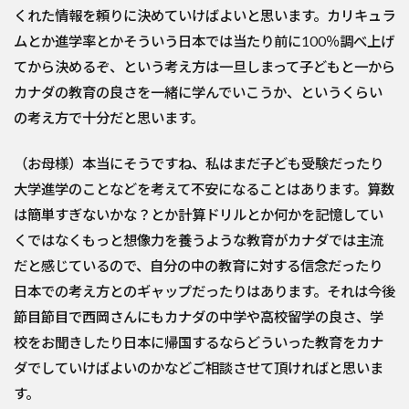
くれた情報を頼りに決めていけばよいと思います。カリキュラ
ムとか進学率とかそういう日本では当たり前に100％調べ上げ
てから決めるぞ、という考え方は一旦しまって子どもと一から
カナダの教育の良さを一緒に学んでいこうか、というくらい
の考え方で十分だと思います。
（お母様）本当にそうですね、私はまだ子ども受験だったり
大学進学のことなどを考えて不安になることはあります。算数
は簡単すぎないかな？とか計算ドリルとか何かを記憶してい
くではなくもっと想像力を養うような教育がカナダでは主流
だと感じているので、自分の中の教育に対する信念だったり
日本での考え方とのギャップだったりはあります。それは今後
節目節目で西岡さんにもカナダの中学や高校留学の良さ、学
校をお聞きしたり日本に帰国するならどういった教育をカナ
ダでしていけばよいのかなどご相談させて頂ければと思いま
す。