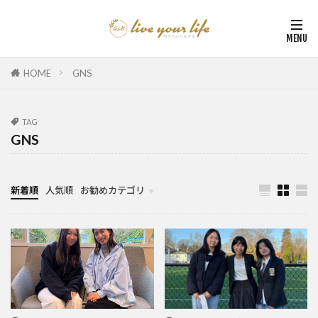
HOME
GNS
TAG
GNS
新着順
人気順
お勧めカテゴリ
カナダ中学・高校留学
カナダ親子留学・教育移住
体験談（カナダ高校留学・親子移住）
カナダ留学カウンセリング内容実例集