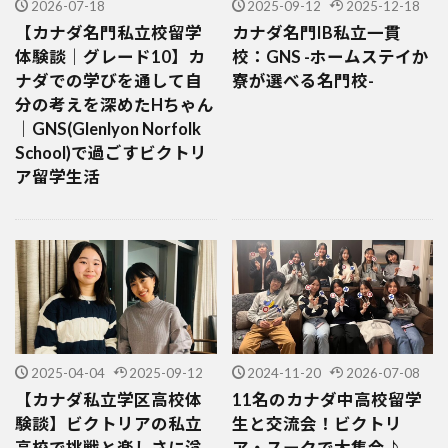
2026-07-18
2025-09-12
2025-12-18
【カナダ名門私立校留学
カナダ名門IB私立一貫
体験談｜グレード10】カ
校：GNS -ホームステイか
ナダでの学びを通して自
寮が選べる名門校-
分の考えを深めたHちゃん
｜GNS(Glenlyon Norfolk
School)で過ごすビクトリ
ア留学生活
2025-04-04
2025-09-12
2024-11-20
2026-07-08
【カナダ私立学区高校体
11名のカナダ中高校留学
験談】ビクトリアの私立
生と交流会！ビクトリ
高校で挑戦と楽しさに溢
ア・スークで大集合♪