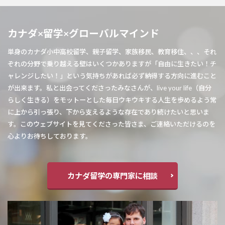
カナダ×留学×グローバルマインド
単身のカナダ小中高校留学、親子留学、家族移民、教育移住、、、それ
ぞれの分野で乗り越える壁はいくつかありますが「自由に生きたい！チ
ャレンジしたい！」という気持ちがあれば必ず納得する方向に進むこと
が出来ます。私と出会ってくださったみなさんが、live your life（自分
らしく生きる）をモットーとした毎日ウキウキする人生を歩めるよう常
に上から引っ張り、下から支えるような存在であり続けたいと思いま
す。このウェブサイトを見てくださった皆さま、ご連絡いただけるのを
心よりお待ちしております。
カナダ留学の専門家に相談