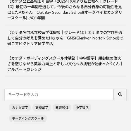
【カナダ公立高校１年留学→2026年9月より私立校へ｜グレード
10】最初の一年間を通して、今後のさらなる自分自身の可能性を見
出したAちゃん Oak Bay Secondary School(オークベイセカンダリ
ースクール)での1年間
【カナダ名門私立校留学体験談｜グレード10】カナダでの学びを通
して自分の考えを深めたHちゃん｜GNS(Glenlyon Norfolk School)で
過ごすビクトリア留学生活
【カナダ・ボーディングスクール体験談｜中学留学】親御様の偉大
さを感じながら英語力向上と新しい文化への挑戦が始まったKくん｜
アルバートカレッジ
カナダ留学
高校留学
教育移住
中学留学
ボーディングスクール