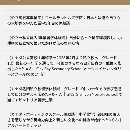
【公立高校卒業留学】ゴールデンヒルズ学区：日本とは違う自立心
の大切さを学んだ留学1年目の体験談
【公立→私立編入/卒業留学体験談】自分に合った留学環境探し。小
規模の私立校で築いたかけがえのない友情
【カナダ公立高校１年留学→2026年9月より私立校へ｜グレード
10】最初の一年間を通して、今後のさらなる自分自身の可能性を見
出したAちゃん Oak Bay Secondary School(オークベイセカンダリ
ースクール)での1年間
【カナダ名門私立校留学体験談｜グレード10】カナダでの学びを通
して自分の考えを深めたHちゃん｜GNS(Glenlyon Norfolk School)で
過ごすビクトリア留学生活
【カナダ・ボーディングスクール体験談｜中学留学】親御様の偉大
さを感じながら英語力向上と新しい文化への挑戦が始まったKくん｜
アルバートカレッジ