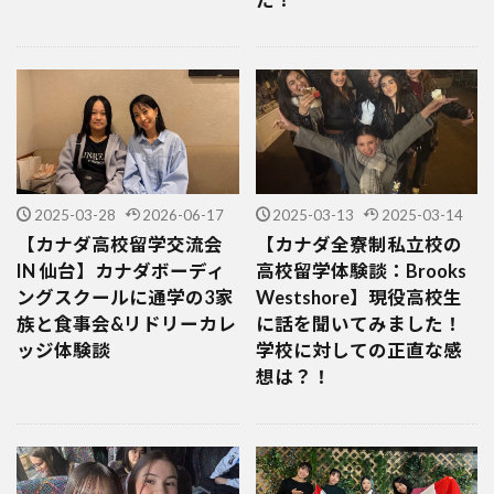
2025-03-28
2026-06-17
2025-03-13
2025-03-14
【カナダ高校留学交流会
【カナダ全寮制私立校の
IN 仙台】カナダボーディ
高校留学体験談：Brooks
ングスクールに通学の3家
Westshore】現役高校生
族と食事会&リドリーカレ
に話を聞いてみました！
ッジ体験談
学校に対しての正直な感
想は？！