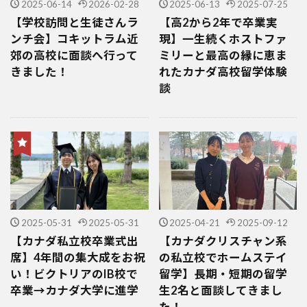
2025-06-14
2026-02-28
2025-06-13
2025-07-25
【学校訪問と生徒さんラ
【高2から2年で卒業実
ンチ会】コキットラム近
現】一生続くホストファ
郊の高校に面談へ行って
ミリーと最高の縁に恵ま
きました！
れたカナダ高校留学体験
談
2025-05-31
2025-05-31
2025-04-21
2025-09-12
【カナダ私立校卒業式出
【カナダクリスチャン系
席】4年間の集大成をお祝
の私立校でホームステイ
い！ビクトリアのIB校で
留学】長期・短期の留学
卒業→カナダ大学に進学
生2名と面談してきまし
た！