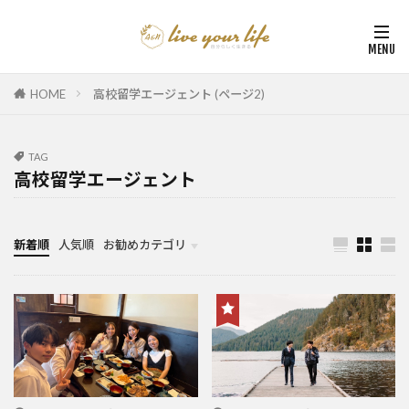
HOME
高校留学エージェント (ページ2)
TAG
高校留学エージェント
新着順
人気順
お勧めカテゴリ
カナダ中学・高校留学
カナダ親子留学・教育移住
体験談（カナダ高校留学・親子移住）
カナダ留学カウンセリング内容実例集