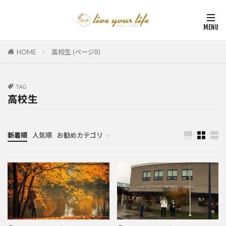
HOME
高校生 (ページ8)
TAG
高校生
新着順
人気順
お勧めカテゴリ
カナダ中学・高校留学
カナダ親子留学・教育移住
体験談（カナダ高校留学・親子移住）
カナダ留学カウンセリング内容実例集