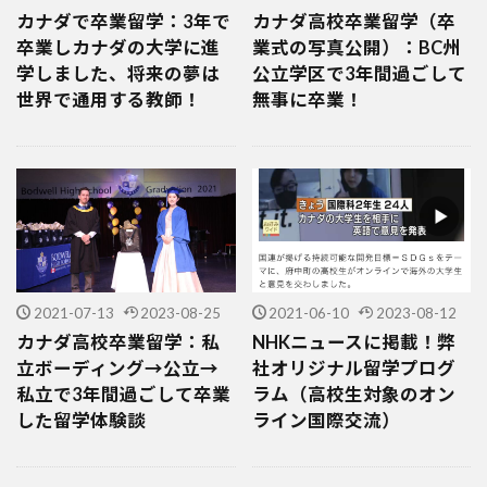
カナダで卒業留学：3年で
カナダ高校卒業留学（卒
卒業しカナダの大学に進
業式の写真公開）：BC州
学しました、将来の夢は
公立学区で3年間過ごして
世界で通用する教師！
無事に卒業！
2021-07-13
2023-08-25
2021-06-10
2023-08-12
カナダ高校卒業留学：私
NHKニュースに掲載！弊
立ボーディング→公立→
社オリジナル留学プログ
私立で3年間過ごして卒業
ラム（高校生対象のオン
した留学体験談
ライン国際交流）