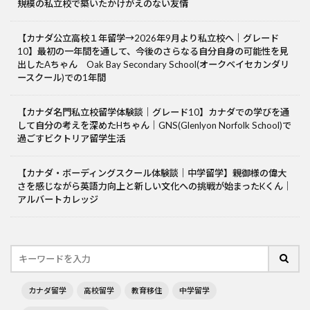
規模の私立校で築いたかけがえのない友情
【カナダ公立高校１年留学→2026年9月より私立校へ｜グレード
10】最初の一年間を通して、今後のさらなる自分自身の可能性を見
出したAちゃん Oak Bay Secondary School(オークベイセカンダリ
ースクール)での1年間
【カナダ名門私立校留学体験談｜グレード10】カナダでの学びを通
して自分の考えを深めたHちゃん｜GNS(Glenlyon Norfolk School)で
過ごすビクトリア留学生活
【カナダ・ボーディングスクール体験談｜中学留学】親御様の偉大
さを感じながら英語力向上と新しい文化への挑戦が始まったKくん｜
アルバートカレッジ
カナダ留学
高校留学
教育移住
中学留学