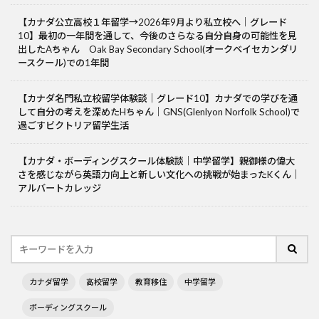
【カナダ公立高校１年留学→2026年9月より私立校へ｜グレード
10】最初の一年間を通して、今後のさらなる自分自身の可能性を見
出したAちゃん Oak Bay Secondary School(オークベイセカンダリ
ースクール)での1年間
【カナダ名門私立校留学体験談｜グレード10】カナダでの学びを通
して自分の考えを深めたHちゃん｜GNS(Glenlyon Norfolk School)で
過ごすビクトリア留学生活
【カナダ・ボーディングスクール体験談｜中学留学】親御様の偉大
さを感じながら英語力向上と新しい文化への挑戦が始まったKくん｜
アルバートカレッジ
カナダ留学
高校留学
教育移住
中学留学
ボーディングスクール