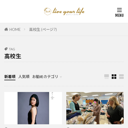
HOME
高校生 (ページ7)
TAG
高校生
新着順
人気順
お勧めカテゴリ
カナダ中学・高校留学
カナダ親子留学・教育移住
体験談（カナダ高校留学・親子移住）
カナダ留学カウンセリング内容実例集