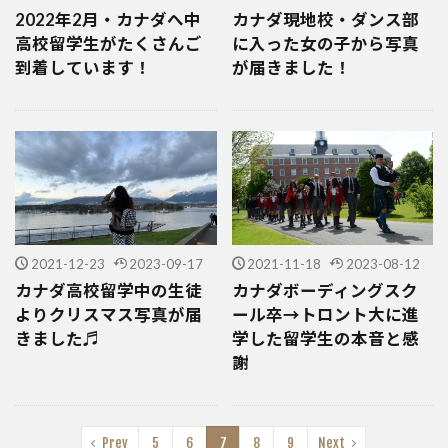
2022年2月・カナダへ中
カナダ現地校・ダンス部
高校留学生がたくさんご
に入った女の子から写真
到着しています！
が届きました！
2021-12-23
2023-09-17
2021-11-18
2023-08-12
カナダ高校留学中の生徒
カナダボーディングスク
よりクリスマス写真が届
ール卒→トロント大に進
きました♬
学した留学生の本音と感
謝
Prev
5
6
7
8
9
Next