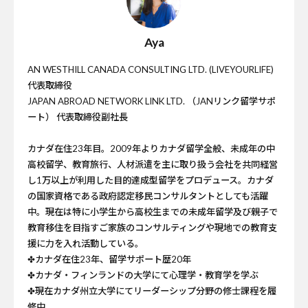
Aya
AN WESTHILL CANADA CONSULTING LTD. (LIVEYOURLIFE)
代表取締役
JAPAN ABROAD NETWORK LINK LTD. （JANリンク留学サポ
ート） 代表取締役副社長
カナダ在住23年目。2009年よりカナダ留学全般、未成年の中
高校留学、教育旅行、人材派遣を主に取り扱う会社を共同経営
し1万以上が利用した目的達成型留学をプロデュース。カナダ
の国家資格である政府認定移民コンサルタントとしても活躍
中。現在は特に小学生から高校生までの未成年留学及び親子で
教育移住を目指すご家族のコンサルティングや現地での教育支
援に力を入れ活動している。
✤カナダ在住23年、留学サポート歴20年
✤カナダ・フィンランドの大学にて心理学・教育学を学ぶ
✤現在カナダ州立大学にてリーダーシップ分野の修士課程を履
修中