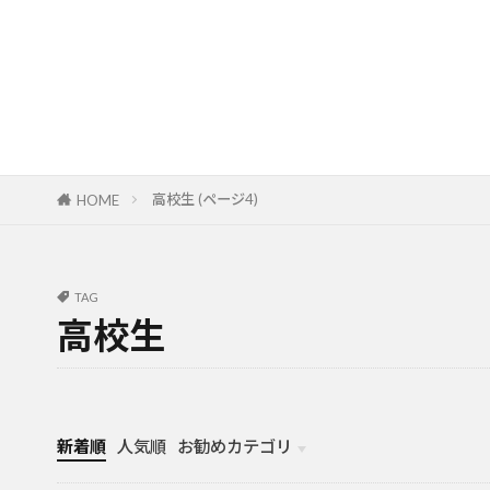
高校生 (ページ4)
HOME
TAG
高校生
新着順
人気順
お勧めカテゴリ
カナダ中学・高校留学
カナダ親子留学・教育移住
体験談（カナダ高校留学・親子移住）
カナダ留学カウンセリング内容実例集