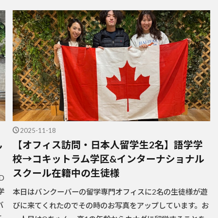
2025-11-18
ん
【オフィス訪問・日本人留学生2名】語学学
校→コキットラム学区&インターナショナル
スクール在籍中の生徒様
D
学
本日はバンクーバーの留学専門オフィスに2名の生徒様が遊
バ
びに来てくれたのでその時のお写真をアップしています。お