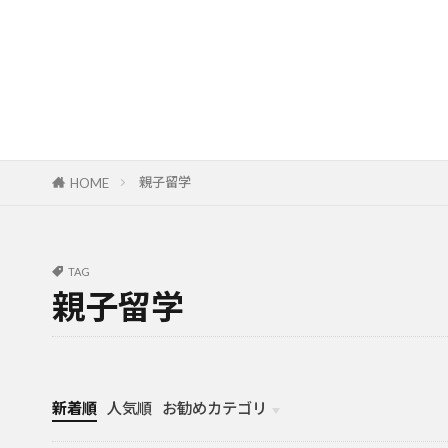
親子留学
HOME
TAG
親子留学
新着順
人気順
お勧めカテゴリ
カナダ中学・高校留学
カナダ親子留学・教育移住
体験談（カナダ高校留学・親子移住）
カナダ留学カウンセリング内容実例集