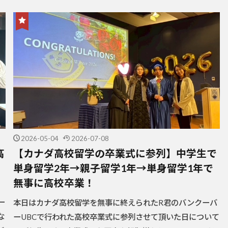
2026-05-04
2026-07-08
高
【カナダ高校留学の卒業式に参列】中学生で
単身留学2年→親子留学1年→単身留学1年で
無事に高校卒業！
、
ー
本日はカナダ高校留学を無事に終えられたR君のバンクーバ
な
ーUBCで行われた高校卒業式に参列させて頂いた日について