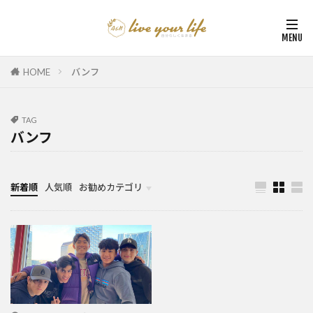
HOME
バンフ
TAG
バンフ
新着順
人気順
お勧めカテゴリ
カナダ中学・高校留学
カナダ親子留学・教育移住
体験談（カナダ高校留学・親子移住）
カナダ留学カウンセリング内容実例集