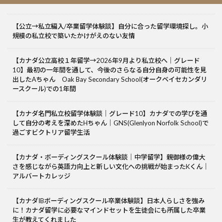
【公立→私立編入/卒業留学体験談】自分に合った留学環境探し。小
規模の私立校で築いたかけがえのない友情
【カナダ公立高校１年留学→2026年9月より私立校へ｜グレード
10】最初の一年間を通して、今後のさらなる自分自身の可能性を見
出したAちゃん Oak Bay Secondary School(オークベイセカンダリ
ースクール)での1年間
【カナダ名門私立校留学体験談｜グレード10】カナダでの学びを通
して自分の考えを深めたHちゃん｜GNS(Glenlyon Norfolk School)で
過ごすビクトリア留学生活
【カナダ・ボーディングスクール体験談｜中学留学】親御様の偉大
さを感じながら英語力向上と新しい文化への挑戦が始まったKくん｜
アルバートカレッジ
【カナダIBボーディングスクール卒業体験談】日本人らしさを強み
に！カナダ留学に必要なマインドセットを生徒会にも所属した卒業
生が教えてくれました