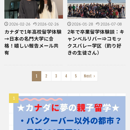
2026-02-26
2026-02-26
2026-01-28
2026-07-08
カナダで1年高校留学体験
2年で卒業留学体験談：キ
→日本の名門大学に合
ャンベルリバー⇒コモッ
格！嬉しい報告メール共
クスバレー学区（釣り好
有
きの生徒さん）
1
2
3
4
5
Next