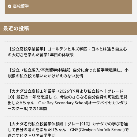
高校留学
最近の投稿
【公立高校卒業留学】ゴールデンヒルズ学区：日本とは違う自立心
の大切さを学んだ留学1年目の体験談
【公立→私立編入/卒業留学体験談】自分に合った留学環境探し。小
規模の私立校で築いたかけがえのない友情
【カナダ公立高校１年留学→2026年9月より私立校へ｜グレード
10】最初の一年間を通して、今後のさらなる自分自身の可能性を見
出したAちゃん Oak Bay Secondary School(オークベイセカンダリ
ースクール)での1年間
【カナダ名門私立校留学体験談｜グレード10】カナダでの学びを通
して自分の考えを深めたHちゃん｜GNS(Glenlyon Norfolk School)で
過ごすビクトリア留学生活