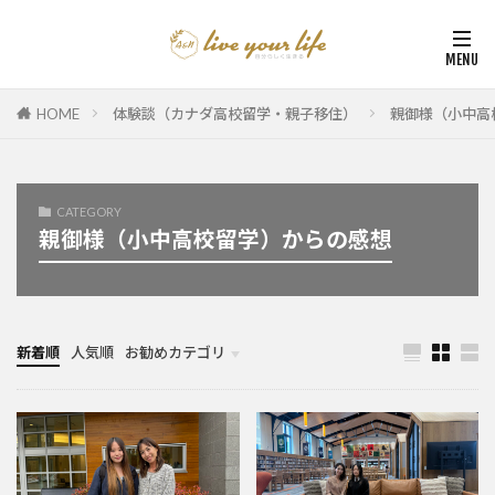
HOME
体験談（カナダ高校留学・親子移住）
親御様（小中高
CATEGORY
親御様（小中高校留学）からの感想
新着順
人気順
お勧めカテゴリ
カナダ中学・高校留学
カナダ親子留学・教育移住
体験談（カナダ高校留学・親子移住）
カナダ留学カウンセリング内容実例集