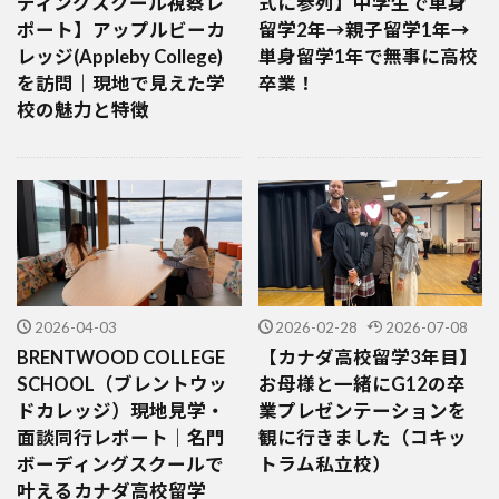
ディングスクール視察レ
式に参列】中学生で単身
ポート】アップルビーカ
留学2年→親子留学1年→
レッジ(Appleby College)
単身留学1年で無事に高校
を訪問｜現地で見えた学
卒業！
校の魅力と特徴
2026-04-03
2026-02-28
2026-07-08
BRENTWOOD COLLEGE
【カナダ高校留学3年目】
SCHOOL（ブレントウッ
お母様と一緒にG12の卒
ドカレッジ）現地見学・
業プレゼンテーションを
面談同行レポート｜名門
観に行きました（コキッ
ボーディングスクールで
トラム私立校）
叶えるカナダ高校留学