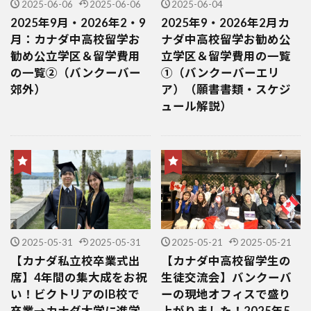
2025-06-06
2025-06-06
2025-06-04
2025年9月・2026年2・9
2025年9・2026年2月カ
月：カナダ中高校留学お
ナダ中高校留学お勧め公
勧め公立学区＆留学費用
立学区＆留学費用の一覧
の一覧②（バンクーバー
①（バンクーバーエリ
郊外）
ア）（願書書類・スケジ
ュール解説）
2025-05-31
2025-05-31
2025-05-21
2025-05-21
【カナダ私立校卒業式出
【カナダ中高校留学生の
席】4年間の集大成をお祝
生徒交流会】バンクーバ
い！ビクトリアのIB校で
ーの現地オフィスで盛り
卒業→カナダ大学に進学
上がりました！2025年5