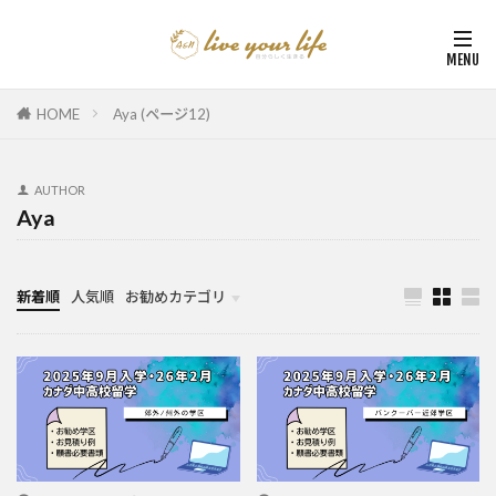
HOME
Aya (ページ12)
AUTHOR
Aya
新着順
人気順
お勧めカテゴリ
カナダ中学・高校留学
カナダ親子留学・教育移住
体験談（カナダ高校留学・親子移住）
カナダ留学カウンセリング内容実例集