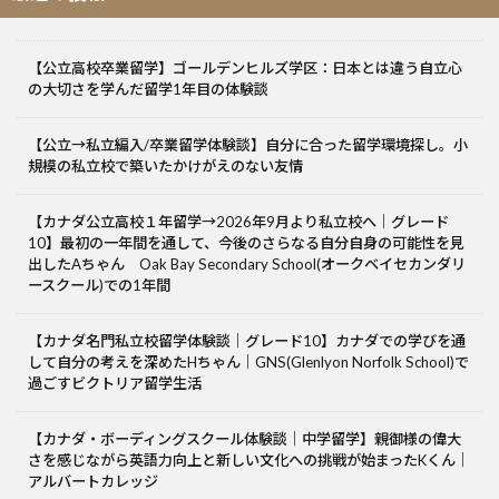
【公立高校卒業留学】ゴールデンヒルズ学区：日本とは違う自立心
の大切さを学んだ留学1年目の体験談
【公立→私立編入/卒業留学体験談】自分に合った留学環境探し。小
規模の私立校で築いたかけがえのない友情
【カナダ公立高校１年留学→2026年9月より私立校へ｜グレード
10】最初の一年間を通して、今後のさらなる自分自身の可能性を見
出したAちゃん Oak Bay Secondary School(オークベイセカンダリ
ースクール)での1年間
【カナダ名門私立校留学体験談｜グレード10】カナダでの学びを通
して自分の考えを深めたHちゃん｜GNS(Glenlyon Norfolk School)で
過ごすビクトリア留学生活
【カナダ・ボーディングスクール体験談｜中学留学】親御様の偉大
さを感じながら英語力向上と新しい文化への挑戦が始まったKくん｜
アルバートカレッジ