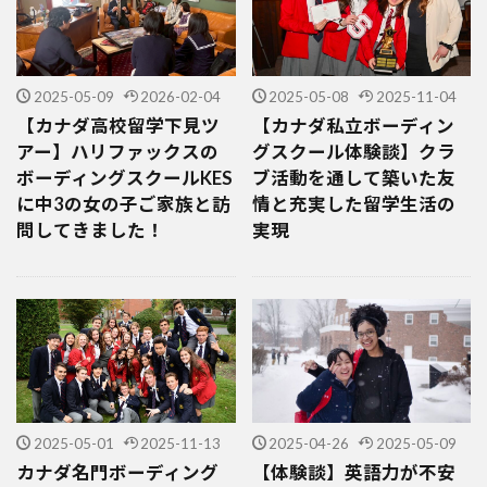
2025-05-09
2026-02-04
2025-05-08
2025-11-04
【カナダ高校留学下見ツ
【カナダ私立ボーディン
アー】ハリファックスの
グスクール体験談】クラ
ボーディングスクールKES
ブ活動を通して築いた友
に中3の女の子ご家族と訪
情と充実した留学生活の
問してきました！
実現
2025-05-01
2025-11-13
2025-04-26
2025-05-09
カナダ名門ボーディング
【体験談】英語力が不安