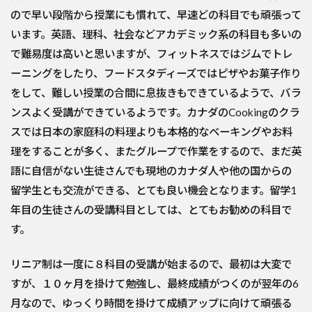
ので早い段階から授業にも慣れて、早速どの科目でも頑張って
います。英語、理科、社会などアカデミック系の科目も多いの
で難易度は高いと思いますが、フィットネスではジムでトレ
ーニングをしたり、フードスタディーズではピザやお菓子作り
をして、難しい授業の合間に息抜きもできているようで、バラ
ンスよく受講ができているようです。カナダのCookingのクラ
スでは日本の家庭科の料理よりも本格的なベーキングやお料
理をすることが多く、またグループで作業をするので、まだ英
語に自信がない生徒さんでも現地のカナダ人や他の国からの
留学生とも交流ができる、とても良い機会となります。留学1
年目の生徒さんの受講科目としては、とてもお勧めの科目で
す。
リニア制は一度に８科目の受講が始まるので、最初は大変で
すが、１０ヶ月を掛けて勉強し、最終成績がつくのが翌年の6
月なので、ゆっくり時間を掛けて成績アップに向けて頑張る