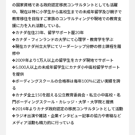
の国家資格である政府認定移民コンサルタントとしても活躍
中。現在は特に小学生から高校生までの未成年留学及び親子で
教育移住を目指すご家族のコンサルティングや現地での教育支
援に力を入れ活動している。
✤カナダ在住23年、留学サポート歴20年
✤カナダ・フィンランドの大学にて心理学・教育学を学ぶ
✤現在カナダ州立大学にてリーダーシップ分野の修士課程を履
修中
✤2009年より1万人以上の留学生をカナダ現地でサポート
✤5,000人以上の未成年留学生にカナダ小中高校留学サポート
を提供
✤ボーディングスクールの合格率は毎年100％に近い実績を誇
る
✤カナダ全土150を超える公立教育委員会・私立小中高校・名
門ボーディングスクール・カレッジ・大学・大学院と提携
✤2014年よりカナダ政府認定の移民コンサルタントとして活動
✤ラジオ出演や雑誌・企業インタビュー記事の協力や寄稿など
メディア活動も精力的に行っている